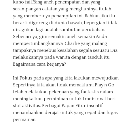
kuno fail.Yang aneh penempatan dan yang
serampangan catatan yang menghuninya itulah
yang memberinya penampilan ini. Bahkan jika itu
berarti digoreng di dunia bawah, bepergian tidak
diragukan lagi adalah sambutan perubahan.
Sebenarnya, gim semakin aneh semakin Anda
mempertimbangkannya. Charlie yang malang
tampaknya menebus kesalahan segala sesuatu Dia
melakukannya pada wanita dengan tanduk itu.
Bagaimana cara kerjanya?
Ini Fokus pada apa yang kita lakukan mewujudkan
Sepertinya kita akan tidak memaklumi.Play’n Go
telah melakukan pekerjaan yang fantastis dalam
meningkatkan permintaan untuk tradisional beri
slot aktivitas. Berbagai Papan Fitur insentif
menambahkan derajat untuk yang cepat dan lugas
permainan.