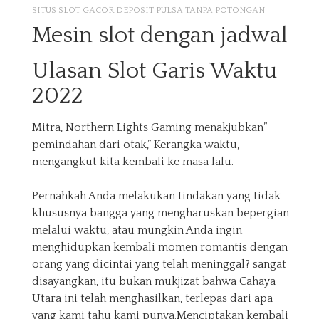
SITUS SLOT GACOR DEPOSIT PULSA TANPA POTONGAN
Mesin slot dengan jadwal
Ulasan Slot Garis Waktu
2022
Mitra, Northern Lights Gaming menakjubkan”
pemindahan dari otak,” Kerangka waktu,
mengangkut kita kembali ke masa lalu.
Pernahkah Anda melakukan tindakan yang tidak
khususnya bangga yang mengharuskan bepergian
melalui waktu, atau mungkin Anda ingin
menghidupkan kembali momen romantis dengan
orang yang dicintai yang telah meninggal? sangat
disayangkan, itu bukan mukjizat bahwa Cahaya
Utara ini telah menghasilkan, terlepas dari apa
yang kami tahu kami punya.Menciptakan kembali