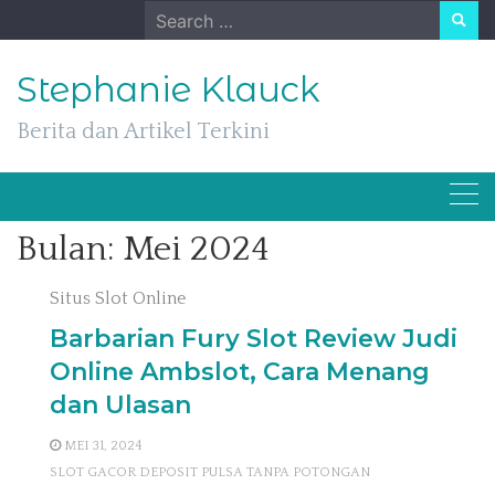
Skip
Search
to
for:
content
Stephanie Klauck
Berita dan Artikel Terkini
Bulan:
Mei 2024
Situs Slot Online
Barbarian Fury Slot Review Judi
Online Ambslot, Cara Menang
dan Ulasan
MEI 31, 2024
SLOT GACOR DEPOSIT PULSA TANPA POTONGAN