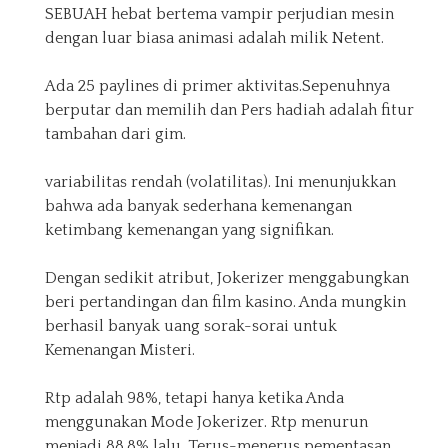
SEBUAH hebat bertema vampir perjudian mesin
dengan luar biasa animasi adalah milik Netent.
Ada 25 paylines di primer aktivitas.Sepenuhnya
berputar dan memilih dan Pers hadiah adalah fitur
tambahan dari gim.
variabilitas rendah (volatilitas). Ini menunjukkan
bahwa ada banyak sederhana kemenangan
ketimbang kemenangan yang signifikan.
Dengan sedikit atribut, Jokerizer menggabungkan
beri pertandingan dan film kasino. Anda mungkin
berhasil banyak uang sorak-sorai untuk
Kemenangan Misteri.
Rtp adalah 98%, tetapi hanya ketika Anda
menggunakan Mode Jokerizer. Rtp menurun
menjadi 88,8% lalu. Terus-menerus pementasan