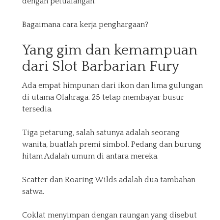
dengan petualangan.
Bagaimana cara kerja penghargaan?
Yang gim dan kemampuan
dari Slot Barbarian Fury
Ada empat himpunan dari ikon dan lima gulungan
di utama Olahraga. 25 tetap membayar busur
tersedia.
Tiga petarung, salah satunya adalah seorang
wanita, buatlah premi simbol. Pedang dan burung
hitam Adalah umum di antara mereka.
Scatter dan Roaring Wilds adalah dua tambahan
satwa.
Coklat menyimpan dengan raungan yang disebut