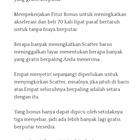
Mempekerjakan Fitur Bonus untuk meningkatkan
akselerasi dan beli 70 kali lipat paraf bertaruh
untuk tanpa biaya berputar.
Berapa banyak meningkatkan Scatter harus
meninggalkan layar menentukan berapa banyak
yang gratis berpaling Anda menerima.
Empat menyetir( sepanjang) diperlukan untuk
menyingkirkan Scatter, misalnya, jika jatuh di baris
atas.Empat seluruhnya berpaling adalah setara
dengan itu.
Yang bonus hanya dapat dipicu oleh setidaknya
tiga menyebar, jadi ada lebih banyak lagi gratis
berputar tersedia.