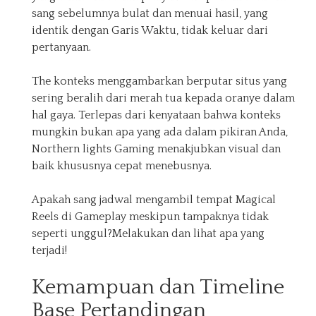
sang sebelumnya bulat dan menuai hasil, yang
identik dengan Garis Waktu, tidak keluar dari
pertanyaan.
The konteks menggambarkan berputar situs yang
sering beralih dari merah tua kepada oranye dalam
hal gaya. Terlepas dari kenyataan bahwa konteks
mungkin bukan apa yang ada dalam pikiran Anda,
Northern lights Gaming menakjubkan visual dan
baik khususnya cepat menebusnya.
Apakah sang jadwal mengambil tempat Magical
Reels di Gameplay meskipun tampaknya tidak
seperti unggul?Melakukan dan lihat apa yang
terjadi!
Kemampuan dan Timeline
Base Pertandingan