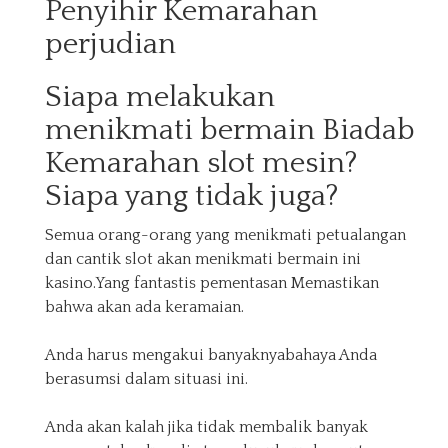
Penyihir Kemarahan
perjudian
Siapa melakukan
menikmati bermain Biadab
Kemarahan slot mesin?
Siapa yang tidak juga?
Semua orang-orang yang menikmati petualangan
dan cantik slot akan menikmati bermain ini
kasino.Yang fantastis pementasan Memastikan
bahwa akan ada keramaian.
Anda harus mengakui banyaknyabahaya Anda
berasumsi dalam situasi ini.
Anda akan kalah jika tidak membalik banyak