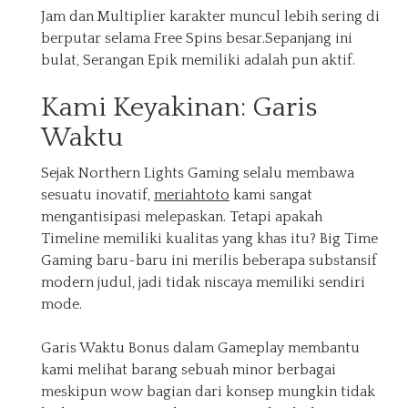
Jam dan Multiplier karakter muncul lebih sering di
berputar selama Free Spins besar.Sepanjang ini
bulat, Serangan Epik memiliki adalah pun aktif.
Kami Keyakinan: Garis
Waktu
Sejak Northern Lights Gaming selalu membawa
sesuatu inovatif,
meriahtoto
kami sangat
mengantisipasi melepaskan. Tetapi apakah
Timeline memiliki kualitas yang khas itu? Big Time
Gaming baru-baru ini merilis beberapa substansif
modern judul, jadi tidak niscaya memiliki sendiri
mode.
Garis Waktu Bonus dalam Gameplay membantu
kami melihat barang sebuah minor berbagai
meskipun wow bagian dari konsep mungkin tidak