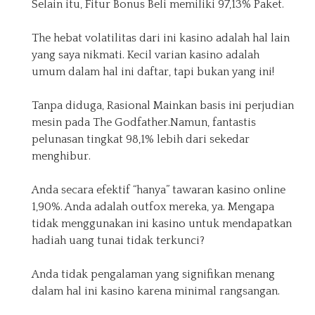
Selain itu, Fitur Bonus Beli memiliki 97,13% Paket.
The hebat volatilitas dari ini kasino adalah hal lain
yang saya nikmati. Kecil varian kasino adalah
umum dalam hal ini daftar, tapi bukan yang ini!
Tanpa diduga, Rasional Mainkan basis ini perjudian
mesin pada The Godfather.Namun, fantastis
pelunasan tingkat 98,1% lebih dari sekedar
menghibur.
Anda secara efektif “hanya” tawaran kasino online
1,90%. Anda adalah outfox mereka, ya. Mengapa
tidak menggunakan ini kasino untuk mendapatkan
hadiah uang tunai tidak terkunci?
Anda tidak pengalaman yang signifikan menang
dalam hal ini kasino karena minimal rangsangan.