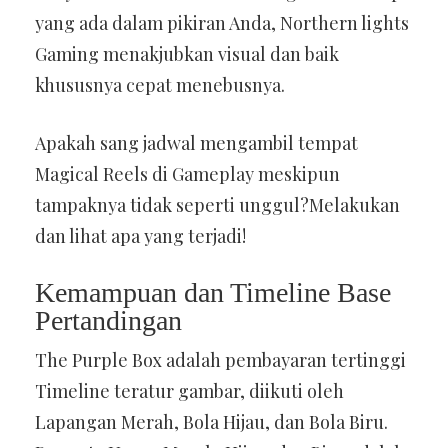
yang ada dalam pikiran Anda, Northern lights
Gaming menakjubkan visual dan baik
khususnya cepat menebusnya.
Apakah sang jadwal mengambil tempat
Magical Reels di Gameplay meskipun
tampaknya tidak seperti unggul?Melakukan
dan lihat apa yang terjadi!
Kemampuan dan Timeline Base
Pertandingan
The Purple Box adalah pembayaran tertinggi
Timeline teratur gambar, diikuti oleh
Lapangan Merah, Bola Hijau, dan Bola Biru.