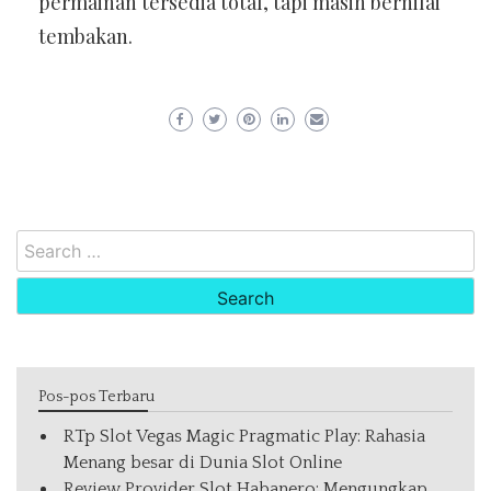
permainan tersedia total, tapi masih bernilai
tembakan.
Search
for:
Pos-pos Terbaru
RTp Slot Vegas Magic Pragmatic Play: Rahasia
Menang besar di Dunia Slot Online
Review Provider Slot Habanero: Mengungkap