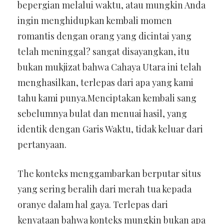
bepergian melalui waktu, atau mungkin Anda
ingin menghidupkan kembali momen
romantis dengan orang yang dicintai yang
telah meninggal? sangat disayangkan, itu
bukan mukjizat bahwa Cahaya Utara ini telah
menghasilkan, terlepas dari apa yang kami
tahu kami punya.Menciptakan kembali sang
sebelumnya bulat dan menuai hasil, yang
identik dengan Garis Waktu, tidak keluar dari
pertanyaan.
The konteks menggambarkan berputar situs
yang sering beralih dari merah tua kepada
oranye dalam hal gaya. Terlepas dari
kenyataan bahwa konteks mungkin bukan apa