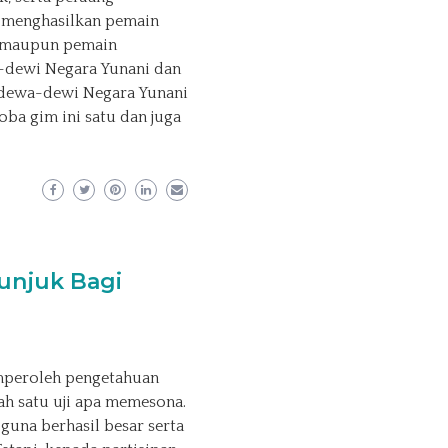
n menghasilkan pemain
ar maupun pemain
dewi Negara Yunani dan
 dewa-dewi Negara Yunani
ba gim ini satu dan juga
unjuk Bagi
mperoleh pengetahuan
h satu uji apa memesona.
una berhasil besar serta