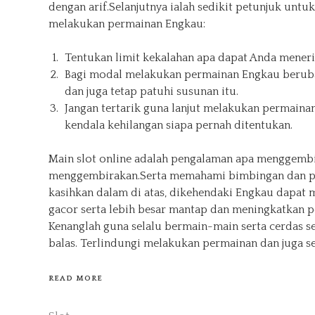
dengan arif.Selanjutnya ialah sedikit petunjuk un
melakukan permainan Engkau:
Tentukan limit kekalahan apa dapat Anda mener
Bagi modal melakukan permainan Engkau beruba
dan juga tetap patuhi susunan itu.
Jangan tertarik guna lanjut melakukan permaina
kendala kehilangan siapa pernah ditentukan.
Main slot online adalah pengalaman apa menggembi
menggembirakan.Serta memahami bimbingan dan p
kasihkan dalam di atas, dikehendaki Engkau dapat 
gacor serta lebih besar mantap dan meningkatkan 
Kenanglah guna selalu bermain-main serta cerdas s
balas. Terlindungi melakukan permainan dan juga s
READ MORE