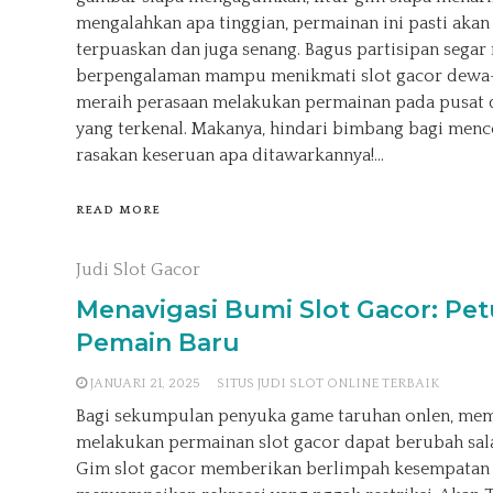
mengalahkan apa tinggian, permainan ini pasti aka
terpuaskan dan juga senang. Bagus partisipan seg
berpengalaman mampu menikmati slot gacor dewa-
meraih perasaan melakukan permainan pada pusat
yang terkenal. Makanya, hindari bimbang bagi menco
rasakan keseruan apa ditawarkannya!…
READ MORE
Judi Slot Gacor
Menavigasi Bumi Slot Gacor: Pet
Pemain Baru
JANUARI 21, 2025
SITUS JUDI SLOT ONLINE TERBAIK
Bagi sekumpulan penyuka game taruhan onlen, me
melakukan permainan slot gacor dapat berubah sala
Gim slot gacor memberikan berlimpah kesempatan g