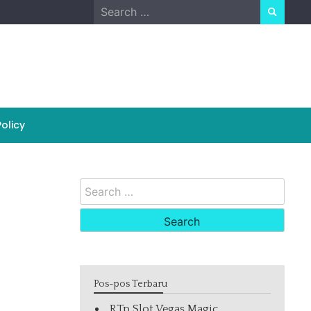
Search
for:
Policy
Search
for:
Pos-pos Terbaru
RTp Slot Vegas Magic