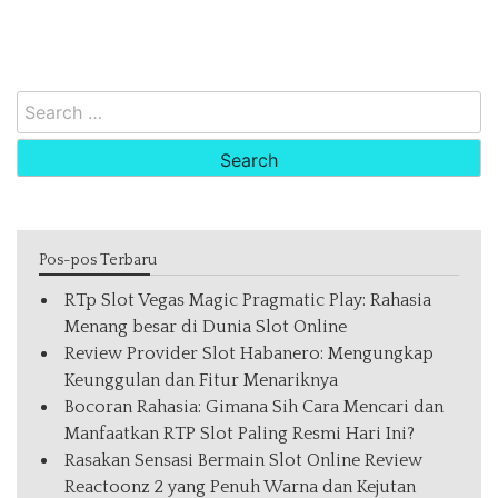
Search
for:
Pos-pos Terbaru
RTp Slot Vegas Magic Pragmatic Play: Rahasia
Menang besar di Dunia Slot Online
Review Provider Slot Habanero: Mengungkap
Keunggulan dan Fitur Menariknya
Bocoran Rahasia: Gimana Sih Cara Mencari dan
Manfaatkan RTP Slot Paling Resmi Hari Ini?
Rasakan Sensasi Bermain Slot Online Review
Reactoonz 2 yang Penuh Warna dan Kejutan