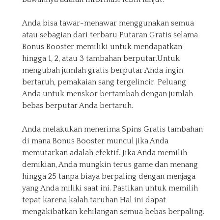
Anda bisa tawar-menawar menggunakan semua
atau sebagian dari terbaru Putaran Gratis selama
Bonus Booster memiliki untuk mendapatkan
hingga 1, 2, atau 3 tambahan berputar.Untuk
mengubah jumlah gratis berputar Anda ingin
bertaruh, pemakaian sang tergelincir. Peluang
Anda untuk menskor bertambah dengan jumlah
bebas berputar Anda bertaruh.
Anda melakukan menerima Spins Gratis tambahan
di mana Bonus Booster muncul jika Anda
memutarkan adalah efektif. Jika Anda memilih
demikian, Anda mungkin terus game dan menang
hingga 25 tanpa biaya berpaling dengan menjaga
yang Anda miliki saat ini. Pastikan untuk memilih
tepat karena kalah taruhan Hal ini dapat
mengakibatkan kehilangan semua bebas berpaling.