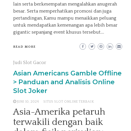
lain serta berkesempatan mengalahkan anugerah
besar. Serta memperhatikan promosi dan juga
pertandingan, Kamu mampu menaikkan peluang
untuk mendapatkan kemenangan apa lebih besar
gigantic sepanjang event khusus tersebut.…
READ MORE
Judi Slot Gacor
Asian Americans Gamble Offline
> Panduan and Analisis Online
Slot Joker
JUNI 10, 2024
SITUS SLOT ONLINE TERBAIK
Asia-Amerika petaruh
terwakili dengan baik