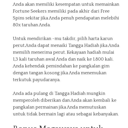
Anda akan memiliki kesempatan untuk memainkan
Fortune Seekers memiliki pada akhir dari Free
Spins sekitar jika Anda penuh pendapatan melebihi
80x taruhan Anda.
Untuk mendirikan -mu takdir, pilih harta karun
perut.Anda dapat menaiki Tangga Hadiah jika Anda
memilih menerima perut. Kekayaan hadiah mulai
1,3 kali taruhan awal Anda dan naik ke 1.800 kali.
Anda kehendak pemindahan ke pangkalan gim
dengan tangan kosong jika Anda menemukan
terkutuk payudaranya.
Anda ada pulang di Tangga Hadiah mungkin
memperoleh diberikan dan Anda akan kembali ke
pangkalan permainan jika Anda memutuskan
untuk tidak bermain lagi atau sebagai kebanyakan.