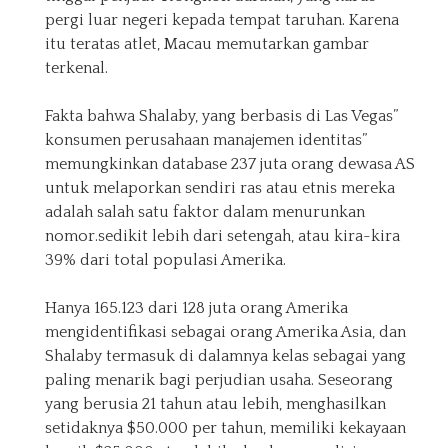
pergi luar negeri kepada tempat taruhan. Karena
itu teratas atlet, Macau memutarkan gambar
terkenal.
Fakta bahwa Shalaby, yang berbasis di Las Vegas”
konsumen perusahaan manajemen identitas”
memungkinkan database 237 juta orang dewasa AS
untuk melaporkan sendiri ras atau etnis mereka
adalah salah satu faktor dalam menurunkan
nomor.sedikit lebih dari setengah, atau kira-kira
39% dari total populasi Amerika.
Hanya 165.123 dari 128 juta orang Amerika
mengidentifikasi sebagai orang Amerika Asia, dan
Shalaby termasuk di dalamnya kelas sebagai yang
paling menarik bagi perjudian usaha. Seseorang
yang berusia 21 tahun atau lebih, menghasilkan
setidaknya $50.000 per tahun, memiliki kekayaan