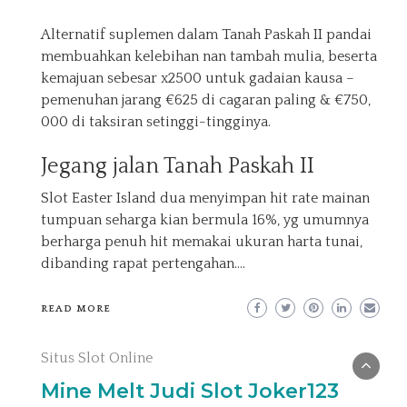
Alternatif suplemen dalam Tanah Paskah II pandai
membuahkan kelebihan nan tambah mulia, beserta
kemajuan sebesar x2500 untuk gadaian kausa –
pemenuhan jarang €625 di cagaran paling & €750,
000 di taksiran setinggi-tingginya.
Jegang jalan Tanah Paskah II
Slot Easter Island dua menyimpan hit rate mainan
tumpuan seharga kian bermula 16%, yg umumnya
berharga penuh hit memakai ukuran harta tunai,
dibanding rapat pertengahan.…
READ MORE
Situs Slot Online
Mine Melt Judi Slot Joker123