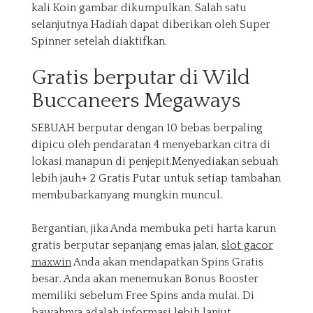
kali Koin gambar dikumpulkan. Salah satu
selanjutnya Hadiah dapat diberikan oleh Super
Spinner setelah diaktifkan.
Gratis berputar di Wild
Buccaneers Megaways
SEBUAH berputar dengan 10 bebas berpaling
dipicu oleh pendaratan 4 menyebarkan citra di
lokasi manapun di penjepit.Menyediakan sebuah
lebih jauh+ 2 Gratis Putar untuk setiap tambahan
membubarkanyang mungkin muncul.
Bergantian, jika Anda membuka peti harta karun
gratis berputar sepanjang emas jalan,
slot gacor
maxwin
Anda akan mendapatkan Spins Gratis
besar. Anda akan menemukan Bonus Booster
memiliki sebelum Free Spins anda mulai. Di
bawahnya adalah informasi lebih lanjut.