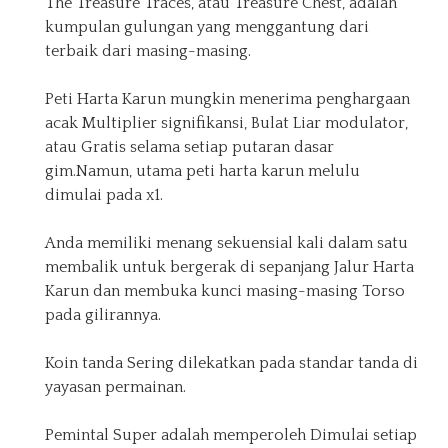
The Treasure Traces, atau Treasure Chest, adalah
kumpulan gulungan yang menggantung dari
terbaik dari masing-masing.
Peti Harta Karun mungkin menerima penghargaan
acak Multiplier signifikansi, Bulat Liar modulator,
atau Gratis selama setiap putaran dasar
gim.Namun, utama peti harta karun melulu
dimulai pada x1.
Anda memiliki menang sekuensial kali dalam satu
membalik untuk bergerak di sepanjang Jalur Harta
Karun dan membuka kunci masing-masing Torso
pada gilirannya.
Koin tanda Sering dilekatkan pada standar tanda di
yayasan permainan.
Pemintal Super adalah memperoleh Dimulai setiap