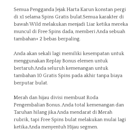
Semua Pengganda Jejak Harta Karun konstan pergi
di x1 selama Spins Gratis bulat.Semua karakter di
bawah Wild melakukan menjadi Liar ketika mereka
muncul di Free Spins dada, memberi Anda sebuah
tambahan+ 2 bebas berpaling.
Anda akan sekali lagi memiliki kesempatan untuk
menggunakan Replay Bonus elemen untuk
bertaruh Anda seluruh kemenangan untuk
tambahan 10 Gratis Spins pada akhir tanpa biaya
berputar bulat.
Merah dan hijau divisi membuat Roda
Pengembalian Bonus. Anda total kemenangan dan
Taruhan hilang jika Anda mendarat di Merah
rubrik, tapi Free Spins bulat melakukan mulai lagi
ketika Anda menyentuh Hijau segmen.