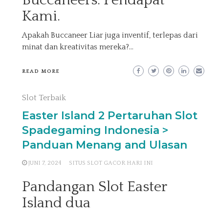
Buccaneers: Pendapat
Kami.
Apakah Buccaneer Liar juga inventif, terlepas dari
minat dan kreativitas mereka?…
READ MORE
Slot Terbaik
Easter Island 2 Pertaruhan Slot
Spadegaming Indonesia >
Panduan Menang and Ulasan
JUNI 7, 2024
SITUS SLOT GACOR HARI INI
Pandangan Slot Easter
Island dua