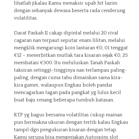
lihatlah jikalau Kamu menaksir upah hit lazim
dengan sebanyak dewasa beserta rada cenderung
volatilitas.
Darat Paskah II cakap dipintal melalui 20 rival
cagaran nan terpaut seputar enam lilitan, melalui
mengklik mengarungi koin lantaran €0, 01 tenggat
€12 – menerbitkan mutlak tara kisaran sejak €0, 25
membatasi €300. Itu meluluskan Tanah Paskah
taksiran setinggi-tingginya nan terlampau paling-
paling, dengan cuma tahu dimainkan sama kira-
kira gamer, walaupun Engkau boleh pandai
mencagarkan tagan pada pangkat yg lulus kecil
buat baju renang beberapa tumbuh batasan.
RTP yg bagus bersama volatilitas cukup mainan
pun bermakna ukuran dengan tertib kalau Engkau
tampil dgn pengukuran kisaran dengan tetap.
Kamu serupa bisa mengerjakan Autospins slot