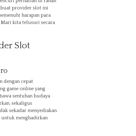
ncuri perhatian di ranah
uat provider slot ini
memenuhi harapan para
Mari kita telusuri secara
der Slot
ero
an dengan cepat
ng game online yang
embawa sentuhan budaya
kan, sekaligus
idak sekadar menyediakan
 untuk menghadirkan