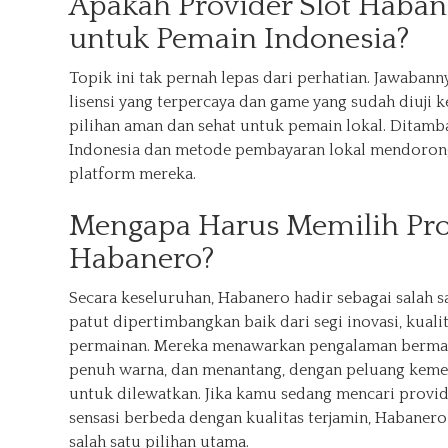
Apakah Provider Slot Haba
untuk Pemain Indonesia?
Topik ini tak pernah lepas dari perhatian. Jawabannya
lisensi yang terpercaya dan game yang sudah diuji 
pilihan aman dan sehat untuk pemain lokal. Ditamb
Indonesia dan metode pembayaran lokal mendoron
platform mereka.
Mengapa Harus Memilih Prov
Habanero?
Secara keseluruhan, Habanero hadir sebagai salah s
patut dipertimbangkan baik dari segi inovasi, kualit
permainan. Mereka menawarkan pengalaman berma
penuh warna, dan menantang, dengan peluang keme
untuk dilewatkan. Jika kamu sedang mencari provi
sensasi berbeda dengan kualitas terjamin, Habanero
salah satu pilihan utama.