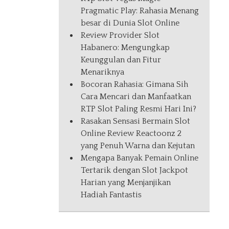
Pragmatic Play: Rahasia Menang
besar di Dunia Slot Online
Review Provider Slot
Habanero: Mengungkap
Keunggulan dan Fitur
Menariknya
Bocoran Rahasia: Gimana Sih
Cara Mencari dan Manfaatkan
RTP Slot Paling Resmi Hari Ini?
Rasakan Sensasi Bermain Slot
Online Review Reactoonz 2
yang Penuh Warna dan Kejutan
Mengapa Banyak Pemain Online
Tertarik dengan Slot Jackpot
Harian yang Menjanjikan
Hadiah Fantastis