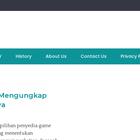
Y
History
About Us
Contact Us
Privacy 
: Mengungkap
ya
pilihan penyedia game
ang menentukan