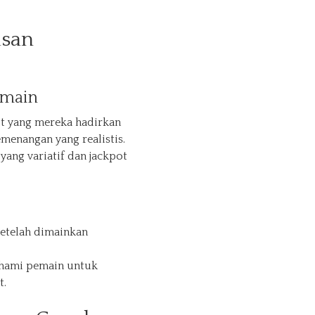
asan
emain
t yang mereka hadirkan
menangan yang realistis.
ang variatif dan jackpot
setelah dimainkan
ahami pemain untuk
t.