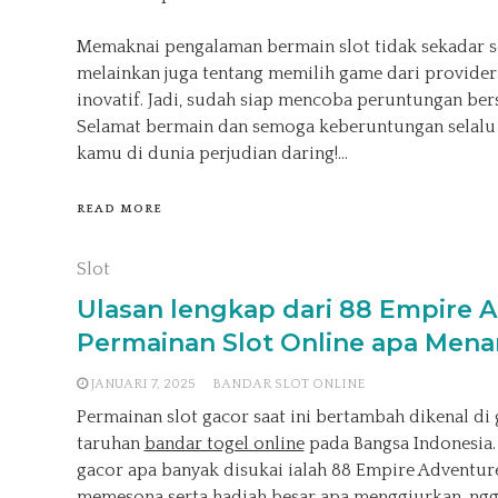
Memaknai pengalaman bermain slot tidak sekadar s
melainkan juga tentang memilih game dari provider
inovatif. Jadi, sudah siap mencoba peruntungan be
Selamat bermain dan semoga keberuntungan selalu 
kamu di dunia perjudian daring!…
READ MORE
Slot
Ulasan lengkap dari 88 Empire 
Permainan Slot Online apa Mena
JANUARI 7, 2025
BANDAR SLOT ONLINE
Permainan slot gacor saat ini bertambah dikenal d
taruhan
bandar togel online
pada Bangsa Indonesia. 
gacor apa banyak disukai ialah 88 Empire Adventure
memesona serta hadiah besar apa menggiurkan, ngg