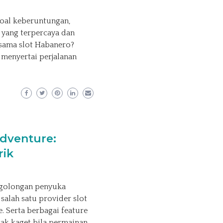
oal keberuntungan,
 yang terpercaya dan
rsama slot Habanero?
menyertai perjalanan
Adventure:
rik
i golongan penyuka
salah satu provider slot
. Serta berbagai feature
ak kaget bila permainan