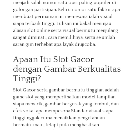
menjadi salah nomor satu opsi paling populer di
golongan partisipan. Keliru nomor satu faktor apa
membuat permainan ini memesona ialah visual
siapa terbaik tinggi. Tulisan ini bakal meninjau
alasan slot online serta visual bermutu menjulang
sangat diminati, cara memilihnya, serta sejumlah
saran gim terhebat apa layak diujicoba.
Apaan Itu Slot Gacor
dengan Gambar Berkualitas
Tinggi?
Slot Gacor serta gambar bermutu tinggian adalah
game slot yang memperlihatkan model tampilan
siapa menarik, gambar bergerak yang lembut, dan
efek vokal apa mempesona.Standar visual siapa
tinggi nggak cuma menaikkan pengetahuan
bermain-main, tetapi pula menghasilkan