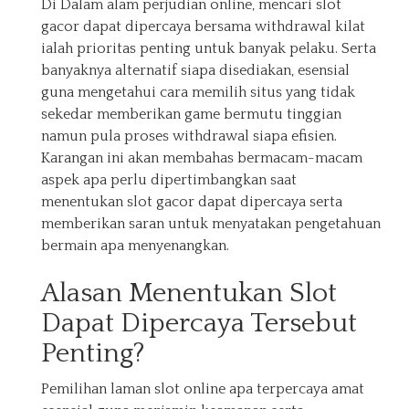
Di Dalam alam perjudian online, mencari slot
gacor dapat dipercaya bersama withdrawal kilat
ialah prioritas penting untuk banyak pelaku. Serta
banyaknya alternatif siapa disediakan, esensial
guna mengetahui cara memilih situs yang tidak
sekedar memberikan game bermutu tinggian
namun pula proses withdrawal siapa efisien.
Karangan ini akan membahas bermacam-macam
aspek apa perlu dipertimbangkan saat
menentukan slot gacor dapat dipercaya serta
memberikan saran untuk menyatakan pengetahuan
bermain apa menyenangkan.
Alasan Menentukan Slot
Dapat Dipercaya Tersebut
Penting?
Pemilihan laman slot online apa terpercaya amat