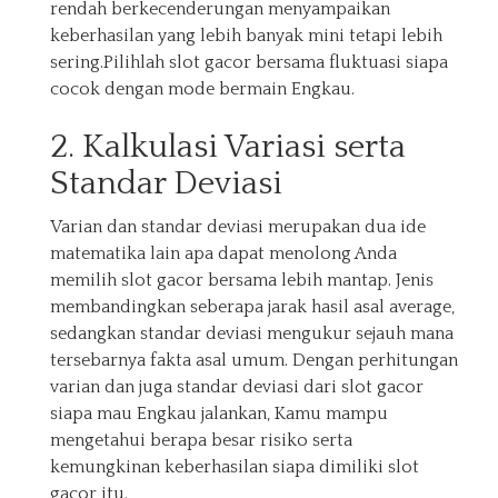
rendah berkecenderungan menyampaikan
keberhasilan yang lebih banyak mini tetapi lebih
sering.Pilihlah slot gacor bersama fluktuasi siapa
cocok dengan mode bermain Engkau.
2. Kalkulasi Variasi serta
Standar Deviasi
Varian dan standar deviasi merupakan dua ide
matematika lain apa dapat menolong Anda
memilih slot gacor bersama lebih mantap. Jenis
membandingkan seberapa jarak hasil asal average,
sedangkan standar deviasi mengukur sejauh mana
tersebarnya fakta asal umum. Dengan perhitungan
varian dan juga standar deviasi dari slot gacor
siapa mau Engkau jalankan, Kamu mampu
mengetahui berapa besar risiko serta
kemungkinan keberhasilan siapa dimiliki slot
gacor itu.