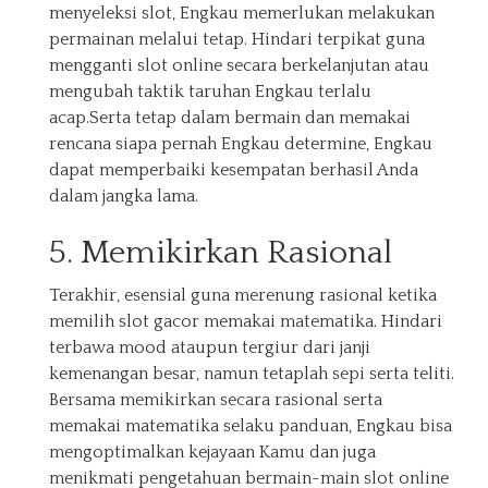
menyeleksi slot, Engkau memerlukan melakukan
permainan melalui tetap. Hindari terpikat guna
mengganti slot online secara berkelanjutan atau
mengubah taktik taruhan Engkau terlalu
acap.Serta tetap dalam bermain dan memakai
rencana siapa pernah Engkau determine, Engkau
dapat memperbaiki kesempatan berhasil Anda
dalam jangka lama.
5. Memikirkan Rasional
Terakhir, esensial guna merenung rasional ketika
memilih slot gacor memakai matematika. Hindari
terbawa mood ataupun tergiur dari janji
kemenangan besar, namun tetaplah sepi serta teliti.
Bersama memikirkan secara rasional serta
memakai matematika selaku panduan, Engkau bisa
mengoptimalkan kejayaan Kamu dan juga
menikmati pengetahuan bermain-main slot online