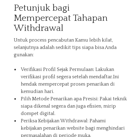
Petunjuk bagi
Mempercepat Tahapan
Withdrawal
Untuk process pencabutan Kamu lebih kilat,
selanjutnya adalah sedikit tips siapa bisa Anda
gunakan:
Verifikasi Profil Sejak Permulaan: Lakukan
verifikasi profil segera setelah mendaftar.Ini
hendak mempercepat proses penarikan di
kemudian hari.
Pilih Metode Penarikan apa Presisi: Pakai teknik
siapa dikenal segera dan juga efisien, mirip
dompet digital.
Periksa Kebijakan Withdrawal: Pahami
kebijakan penarikan website bagi menghindari
permasalahan di periode muka.