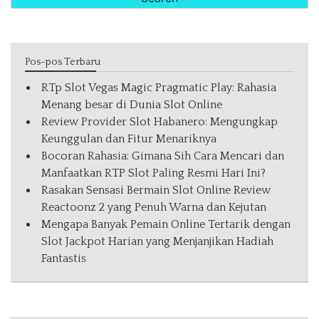
Pos-pos Terbaru
RTp Slot Vegas Magic Pragmatic Play: Rahasia
Menang besar di Dunia Slot Online
Review Provider Slot Habanero: Mengungkap
Keunggulan dan Fitur Menariknya
Bocoran Rahasia: Gimana Sih Cara Mencari dan
Manfaatkan RTP Slot Paling Resmi Hari Ini?
Rasakan Sensasi Bermain Slot Online Review
Reactoonz 2 yang Penuh Warna dan Kejutan
Mengapa Banyak Pemain Online Tertarik dengan
Slot Jackpot Harian yang Menjanjikan Hadiah
Fantastis