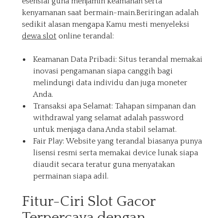
esensial guna menjamin keamanan serta
kenyamanan saat bermain-main.Beriringan adalah
sedikit alasan mengapa Kamu mesti menyeleksi
dewa slot
online terandal:
Keamanan Data Pribadi: Situs terandal memakai
inovasi pengamanan siapa canggih bagi
melindungi data individu dan juga moneter
Anda.
Transaksi apa Selamat: Tahapan simpanan dan
withdrawal yang selamat adalah password
untuk menjaga dana Anda stabil selamat.
Fair Play: Website yang terandal biasanya punya
lisensi resmi serta memakai device lunak siapa
diaudit secara teratur guna menyatakan
permainan siapa adil.
Fitur-Ciri Slot Gacor
Terpercaya dengan