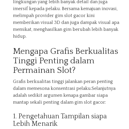
lingkungan yang lebih banyak detail dan juga
imersif kepada pelaku. Bersama kemajuan inovasi,
melimpah provider gim slot gacor kini
memberikan visual 3D dan juga dampak visual apa
memikat, menghasilkan gim berubah lebih banyak
hidup.
Mengapa Grafis Berkualitas
Tinggi Penting dalam
Permainan Slot?
Grafis berkualitas tinggi jalankan peran penting
dalam memesona konsentrasi pelaku.Selanjutnya
adalah sedikit argumen kenapa gambar siapa
mantap sekali penting dalam gim slot gacor:
1. Pengetahuan Tampilan siapa
Lebih Menarik