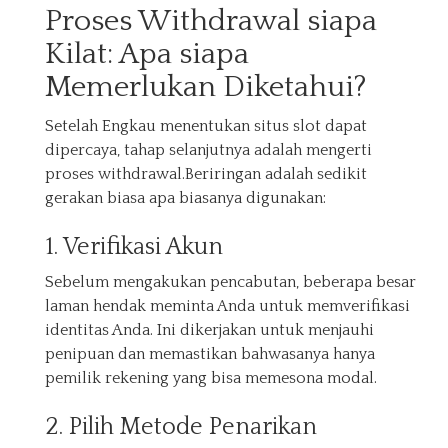
Proses Withdrawal siapa
Kilat: Apa siapa
Memerlukan Diketahui?
Setelah Engkau menentukan situs slot dapat
dipercaya, tahap selanjutnya adalah mengerti
proses withdrawal.Beriringan adalah sedikit
gerakan biasa apa biasanya digunakan:
1. Verifikasi Akun
Sebelum mengakukan pencabutan, beberapa besar
laman hendak meminta Anda untuk memverifikasi
identitas Anda. Ini dikerjakan untuk menjauhi
penipuan dan memastikan bahwasanya hanya
pemilik rekening yang bisa memesona modal.
2. Pilih Metode Penarikan