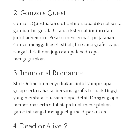
2. Gonzo’s Quest
Gonzo’s Quest ialah slot online siapa dikenal serta
gambar bergerak 3D apa eksternal umum dan
judul adventure. Pelaku mencermati perjalanan
Gonzo menggali aset istilah, bersama grafis siapa
sangat detail dan juga dampak nada apa
mengagumkan.
3. Immortal Romance
Slot Online ini menyediakan judul vampir apa
gelap serta rahasia, bersama grafis terbaik tinggi
yang membuat suasana siapa detail.Dongeng apa
memesona serta sifat siapa kuat menciptakan
game ini sangat menggaet guna diperankan.
4. Dead or Alive 2