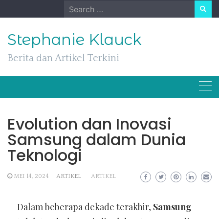
Skip
Search
to
for:
content
Stephanie Klauck
Berita dan Artikel Terkini
Evolution dan Inovasi
Samsung dalam Dunia
Teknologi
MEI 14, 2024
ARTIKEL
ARTIKEL
Dalam beberapa dekade terakhir,
Samsung