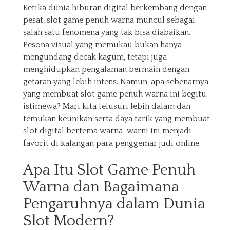
Ketika dunia hiburan digital berkembang dengan
pesat, slot game penuh warna muncul sebagai
salah satu fenomena yang tak bisa diabaikan.
Pesona visual yang memukau bukan hanya
mengundang decak kagum, tetapi juga
menghidupkan pengalaman bermain dengan
getaran yang lebih intens. Namun, apa sebenarnya
yang membuat slot game penuh warna ini begitu
istimewa? Mari kita telusuri lebih dalam dan
temukan keunikan serta daya tarik yang membuat
slot digital bertema warna-warni ini menjadi
favorit di kalangan para penggemar judi online.
Apa Itu Slot Game Penuh
Warna dan Bagaimana
Pengaruhnya dalam Dunia
Slot Modern?