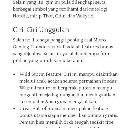
Selain yang itu, gim ini pula dilengkapi serta
berbagai simbol yang terilhami dari mitologi
Nordik, mirip Thor, Odin, dan Valkyrie.
Ciri-Ciri Unggulan
Salah no. 1 tenaga panggil penting asal Micro
Gaming Thunderstruck II adalah features bonus
yang dijualnya.Selanjutnya ialah beberapa fitur
pilihan yang butuh Kamu ketahui:
Wild Storm Feature: Ciri ini mampu diaktifkan
melalui acak-acakan selama permainan fondasi.
Waktu feature ini bergerak, putaran mampu
berganti menjadi gulungan liar, meningkatkan
kesempatan Anda guna mengalahkan.
Great Hall of Spins: Ini merupakan feature
bonus utama siapa memberikan putaran gratis.
Pemain bisa memilih di di tengah sedikit tipe