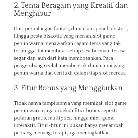
2. Tema Beragam yang Kreatif dan
Menghibur
Dari petualangan fantasi, dunia laut penuh misteri,
hingga pesta diskotik yang meriah, slot game
penuh warna menawarkan ragam tema yang tak
terhingga. Ini membuat setiap sesi bermain terasa
segar dan jauh dari kata membosankan. Para
pengembang seolah membentuk dunia mini yang
penuh warna dan cerita di dalam tiap slot mereka.
3. Fitur Bonus yang Menggiurkan
Tidak hanya tampilannya yang memikat, slot game
penuh warna juga dibekali fitur bonus seperti
putaran gratis, multiplier, hingga mini-game
interaktif. Fitur-fitur ini bukan hanya menambah
peluang menang, tetapi juga meningkatkan