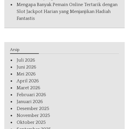
Mengapa Banyak Pemain Online Tertarik dengan
Slot Jackpot Harian yang Menjanjikan Hadiah
Fantastis
Arsip
Juli 2026
Juni 2026
Mei 2026
April 2026
Maret 2026
Februari 2026
Januari 2026
Desember 2025
November 2025
Oktober 2025