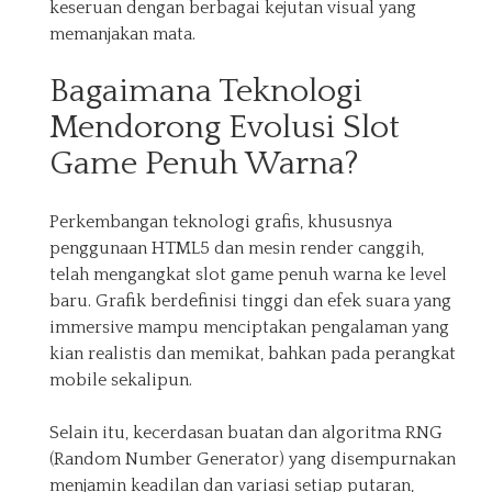
keseruan dengan berbagai kejutan visual yang
memanjakan mata.
Bagaimana Teknologi
Mendorong Evolusi Slot
Game Penuh Warna?
Perkembangan teknologi grafis, khususnya
penggunaan HTML5 dan mesin render canggih,
telah mengangkat slot game penuh warna ke level
baru. Grafik berdefinisi tinggi dan efek suara yang
immersive mampu menciptakan pengalaman yang
kian realistis dan memikat, bahkan pada perangkat
mobile sekalipun.
Selain itu, kecerdasan buatan dan algoritma RNG
(Random Number Generator) yang disempurnakan
menjamin keadilan dan variasi setiap putaran,