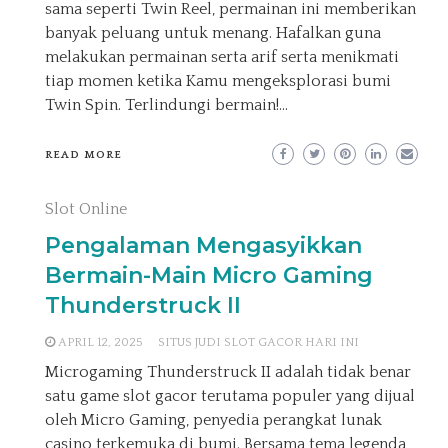
sama seperti Twin Reel, permainan ini memberikan
banyak peluang untuk menang. Hafalkan guna
melakukan permainan serta arif serta menikmati
tiap momen ketika Kamu mengeksplorasi bumi
Twin Spin. Terlindungi bermain!…
READ MORE
Slot Online
Pengalaman Mengasyikkan
Bermain-Main Micro Gaming
Thunderstruck II
APRIL 12, 2025
SITUS JUDI SLOT GACOR HARI INI
Microgaming Thunderstruck II adalah tidak benar
satu game slot gacor terutama populer yang dijual
oleh Micro Gaming, penyedia perangkat lunak
casino terkemuka di bumi. Bersama tema legenda