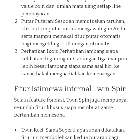
value coin dan jumlah mata uang setiap line
pembayaran.
Putar Putaran: Sesudah memutuskan taruhan,
klik button putar untuk mengawali gim.Anda
serta mampu memakai fitur putar otomatis
bagi mengelilingi roll dengan otomatis.
Perhatikan Ikon: Perhatikan lambang siapa
kelihatan di gulungan. Gabungan tiga maupun
lebih besar lambang siapa sama asal kiri ke
kanan bakal menghadiahkan kemenangan.
Fitur Istimewa internal Twin Spin
Selain feature fondasi, Twin Spin juga mempunyai
sejumlah fitur khusus siapa membuat game
bertambah memesona:
Twin Reel: Sama Seperti apa sudah dikatakan,
fitur ini membolehkan kedua putaran bagi