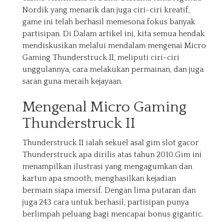
Nordik yang menarik dan juga ciri-ciri kreatif,
game ini telah berhasil memesona fokus banyak
partisipan. Di Dalam artikel ini, kita semua hendak
mendiskusikan melalui mendalam mengenai Micro
Gaming Thunderstruck II, meliputi ciri-ciri
unggulannya, cara melakukan permainan, dan juga
saran guna meraih kejayaan.
Mengenal Micro Gaming
Thunderstruck II
Thunderstruck II ialah sekuel asal gim slot gacor
Thunderstruck apa dirilis atas tahun 2010.Gim ini
menampilkan ilustrasi yang mengagumkan dan
kartun apa smooth, menghasilkan kejadian
bermain siapa imersif. Dengan lima putaran dan
juga 243 cara untuk berhasil, partisipan punya
berlimpah peluang bagi mencapai bonus gigantic.