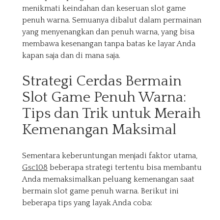
menikmati keindahan dan keseruan slot game
penuh warna. Semuanya dibalut dalam permainan
yang menyenangkan dan penuh warna, yang bisa
membawa kesenangan tanpa batas ke layar Anda
kapan saja dan di mana saja.
Strategi Cerdas Bermain
Slot Game Penuh Warna:
Tips dan Trik untuk Meraih
Kemenangan Maksimal
Sementara keberuntungan menjadi faktor utama,
Gsc108
beberapa strategi tertentu bisa membantu
Anda memaksimalkan peluang kemenangan saat
bermain slot game penuh warna. Berikut ini
beberapa tips yang layak Anda coba: