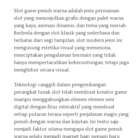
Slot game penuh warna adalah jenis permainan
slot yang menonjolkan grafis dengan palet warna
yang kaya, animasi dinamis, dan tema yang meriah.
Berbeda dengan slot klasik yang sederhana dan
terbatas dari segi tampilan, slot modern jenis ini
mengusung estetika visual yang memesona,
menciptakan pengalaman bermain yang tidak
hanya mempertaruhkan keberuntungan, tetapi juga
menghibur secara visual.
Teknologi canggih dalam pengembangan
perangkat lunak slot telah membuat kreator game
mampu menggabungkan elemen elemen seni
digital dengan fitur interaktif yang membuat
setiap putaran terasa seperti perjalanan magis yang
penuh dengan warna dan kejutan. Ini tentu saja
menjadi faktor utama mengapa slot game penuh
warna selalu menjadi magnet bagi pemain baru