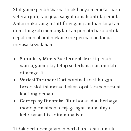
Slot game penuh warna tidak hanya memikat para
veteran judi, tapi juga sangat ramah untuk pemula.
Antarmuka yang intuitif dengan panduan langkah
demi langkah memungkinkan pemain baru untuk
cepat memahami mekanisme permainan tanpa
merasa kewalahan.
Simplicity Meets Excitement:
Meski penuh
warna, gameplay tetap sederhana dan mudah
dimengerti.
Variasi Taruhan:
Dari nominal kecil hingga
besar, slot ini menyediakan opsi taruhan sesuai
kantong pemain.
Gameplay Dinamis:
Fitur bonus dan berbagai
mode permainan menjaga agar munculnya
kebosanan bisa diminimalisir.
Tidak perlu pengalaman bertahun-tahun untuk