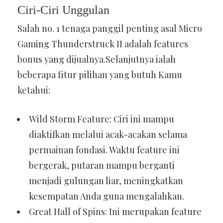
Ciri-Ciri Unggulan
Salah no. 1 tenaga panggil penting asal Micro
Gaming Thunderstruck II adalah features
bonus yang dijualnya.Selanjutnya ialah
beberapa fitur pilihan yang butuh Kamu
ketahui:
Wild Storm Feature: Ciri ini mampu
diaktifkan melalui acak-acakan selama
permainan fondasi. Waktu feature ini
bergerak, putaran mampu berganti
menjadi gulungan liar, meningkatkan
kesempatan Anda guna mengalahkan.
Great Hall of Spins: Ini merupakan feature