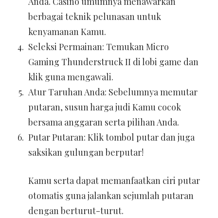
Anda. Casino umumnya menawarkan
berbagai teknik pelunasan untuk
kenyamanan Kamu.
Seleksi Permainan: Temukan Micro
Gaming Thunderstruck II di lobi game dan
klik guna mengawali.
Atur Taruhan Anda: Sebelumnya memutar
putaran, susun harga judi Kamu cocok
bersama anggaran serta pilihan Anda.
Putar Putaran: Klik tombol putar dan juga
saksikan gulungan berputar!
Kamu serta dapat memanfaatkan ciri putar
otomatis guna jalankan sejumlah putaran
dengan berturut-turut.