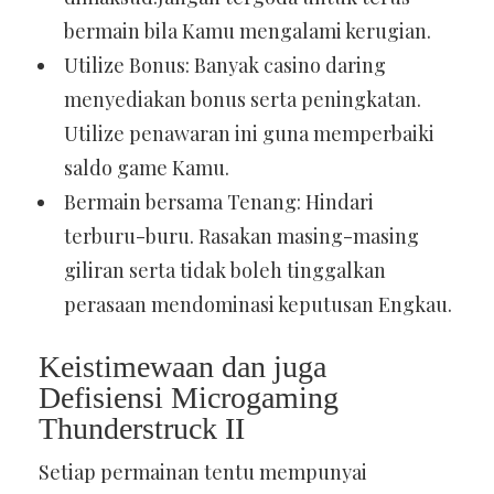
bermain bila Kamu mengalami kerugian.
Utilize Bonus: Banyak casino daring
menyediakan bonus serta peningkatan.
Utilize penawaran ini guna memperbaiki
saldo game Kamu.
Bermain bersama Tenang: Hindari
terburu-buru. Rasakan masing-masing
giliran serta tidak boleh tinggalkan
perasaan mendominasi keputusan Engkau.
Keistimewaan dan juga
Defisiensi Microgaming
Thunderstruck II
Setiap permainan tentu mempunyai