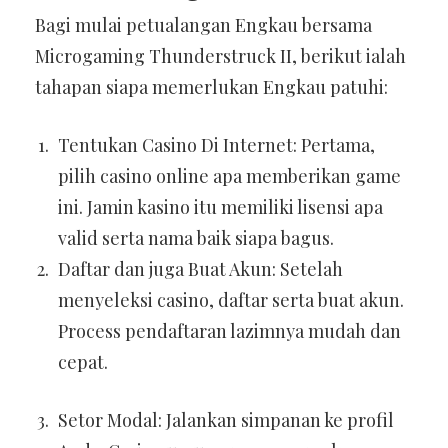
Bagi mulai petualangan Engkau bersama
Microgaming Thunderstruck II, berikut ialah
tahapan siapa memerlukan Engkau patuhi:
Tentukan Casino Di Internet: Pertama,
pilih casino online apa memberikan game
ini. Jamin kasino itu memiliki lisensi apa
valid serta nama baik siapa bagus.
Daftar dan juga Buat Akun: Setelah
menyeleksi casino, daftar serta buat akun.
Process pendaftaran lazimnya mudah dan
cepat.
Setor Modal: Jalankan simpanan ke profil