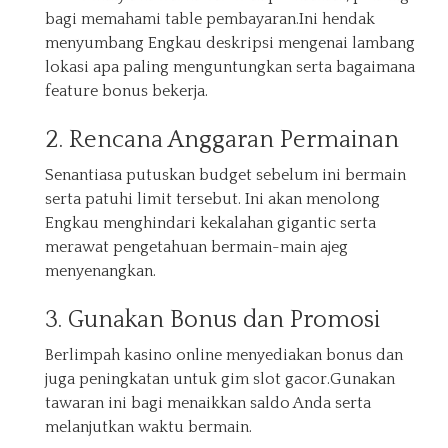
bagi memahami table pembayaran.Ini hendak
menyumbang Engkau deskripsi mengenai lambang
lokasi apa paling menguntungkan serta bagaimana
feature bonus bekerja.
2. Rencana Anggaran Permainan
Senantiasa putuskan budget sebelum ini bermain
serta patuhi limit tersebut. Ini akan menolong
Engkau menghindari kekalahan gigantic serta
merawat pengetahuan bermain-main ajeg
menyenangkan.
3. Gunakan Bonus dan Promosi
Berlimpah kasino online menyediakan bonus dan
juga peningkatan untuk gim slot gacor.Gunakan
tawaran ini bagi menaikkan saldo Anda serta
melanjutkan waktu bermain.