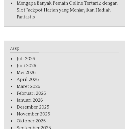
Mengapa Banyak Pemain Online Tertarik dengan
Slot Jackpot Harian yang Menjanjikan Hadiah
Fantastis
Arsip
Juli 2026
Juni 2026
Mei 2026
April 2026
Maret 2026
Februari 2026
Januari 2026
Desember 2025
November 2025
Oktober 2025
September 2025