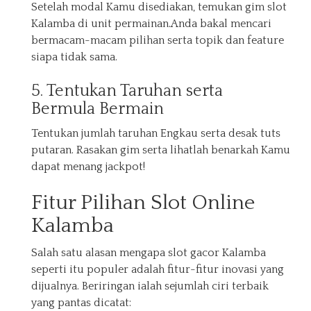
Setelah modal Kamu disediakan, temukan gim slot
Kalamba di unit permainan.Anda bakal mencari
bermacam-macam pilihan serta topik dan feature
siapa tidak sama.
5. Tentukan Taruhan serta
Bermula Bermain
Tentukan jumlah taruhan Engkau serta desak tuts
putaran. Rasakan gim serta lihatlah benarkah Kamu
dapat menang jackpot!
Fitur Pilihan Slot Online
Kalamba
Salah satu alasan mengapa slot gacor Kalamba
seperti itu populer adalah fitur-fitur inovasi yang
dijualnya. Beriringan ialah sejumlah ciri terbaik
yang pantas dicatat: