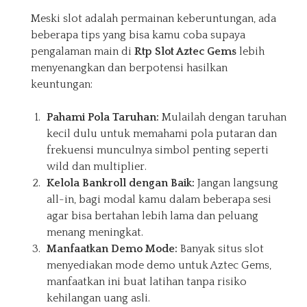
Meski slot adalah permainan keberuntungan, ada
beberapa tips yang bisa kamu coba supaya
pengalaman main di
Rtp Slot Aztec Gems
lebih
menyenangkan dan berpotensi hasilkan
keuntungan:
Pahami Pola Taruhan:
Mulailah dengan taruhan
kecil dulu untuk memahami pola putaran dan
frekuensi munculnya simbol penting seperti
wild dan multiplier.
Kelola Bankroll dengan Baik:
Jangan langsung
all-in, bagi modal kamu dalam beberapa sesi
agar bisa bertahan lebih lama dan peluang
menang meningkat.
Manfaatkan Demo Mode:
Banyak situs slot
menyediakan mode demo untuk Aztec Gems,
manfaatkan ini buat latihan tanpa risiko
kehilangan uang asli.