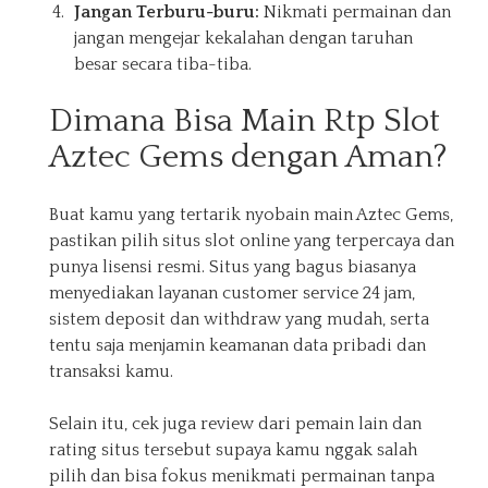
Jangan Terburu-buru:
Nikmati permainan dan
jangan mengejar kekalahan dengan taruhan
besar secara tiba-tiba.
Dimana Bisa Main Rtp Slot
Aztec Gems dengan Aman?
Buat kamu yang tertarik nyobain main Aztec Gems,
pastikan pilih situs slot online yang terpercaya dan
punya lisensi resmi. Situs yang bagus biasanya
menyediakan layanan customer service 24 jam,
sistem deposit dan withdraw yang mudah, serta
tentu saja menjamin keamanan data pribadi dan
transaksi kamu.
Selain itu, cek juga review dari pemain lain dan
rating situs tersebut supaya kamu nggak salah
pilih dan bisa fokus menikmati permainan tanpa