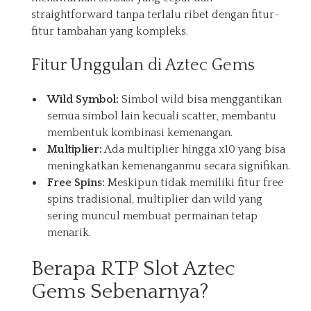
straightforward tanpa terlalu ribet dengan fitur-
fitur tambahan yang kompleks.
Fitur Unggulan di Aztec Gems
Wild Symbol:
Simbol wild bisa menggantikan
semua simbol lain kecuali scatter, membantu
membentuk kombinasi kemenangan.
Multiplier:
Ada multiplier hingga x10 yang bisa
meningkatkan kemenanganmu secara signifikan.
Free Spins:
Meskipun tidak memiliki fitur free
spins tradisional, multiplier dan wild yang
sering muncul membuat permainan tetap
menarik.
Berapa RTP Slot Aztec
Gems Sebenarnya?