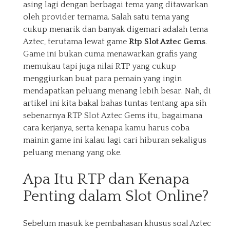
asing lagi dengan berbagai tema yang ditawarkan
oleh provider ternama. Salah satu tema yang
cukup menarik dan banyak digemari adalah tema
Aztec, terutama lewat game
Rtp Slot Aztec Gems
.
Game ini bukan cuma menawarkan grafis yang
memukau tapi juga nilai RTP yang cukup
menggiurkan buat para pemain yang ingin
mendapatkan peluang menang lebih besar. Nah, di
artikel ini kita bakal bahas tuntas tentang apa sih
sebenarnya RTP Slot Aztec Gems itu, bagaimana
cara kerjanya, serta kenapa kamu harus coba
mainin game ini kalau lagi cari hiburan sekaligus
peluang menang yang oke.
Apa Itu RTP dan Kenapa
Penting dalam Slot Online?
Sebelum masuk ke pembahasan khusus soal Aztec