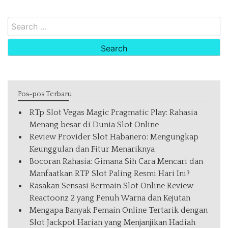
Search
for:
Pos-pos Terbaru
RTp Slot Vegas Magic Pragmatic Play: Rahasia
Menang besar di Dunia Slot Online
Review Provider Slot Habanero: Mengungkap
Keunggulan dan Fitur Menariknya
Bocoran Rahasia: Gimana Sih Cara Mencari dan
Manfaatkan RTP Slot Paling Resmi Hari Ini?
Rasakan Sensasi Bermain Slot Online Review
Reactoonz 2 yang Penuh Warna dan Kejutan
Mengapa Banyak Pemain Online Tertarik dengan
Slot Jackpot Harian yang Menjanjikan Hadiah