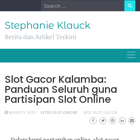
Skip
Search
to
for:
content
Stephanie Klauck
Berita dan Artikel Terkini
Slot Gacor Kalamba:
Panduan Seluruh guna
Partisipan Slot Online
MARET 9, 2025
SITUS SLOT ONLINE
JUDI SLOT GACOR
Dalam bumi pertaruhan online, slot gacor