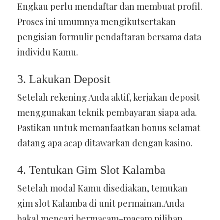
Engkau perlu mendaftar dan membuat profil.
Proses ini umumnya mengikutsertakan
pengisian formulir pendaftaran bersama data
individu Kamu.
3. Lakukan Deposit
Setelah rekening Anda aktif, kerjakan deposit
menggunakan teknik pembayaran siapa ada.
Pastikan untuk memanfaatkan bonus selamat
datang apa acap ditawarkan dengan kasino.
4. Tentukan Gim Slot Kalamba
Setelah modal Kamu disediakan, temukan
gim slot Kalamba di unit permainan.Anda
bakal mencari bermacam-macam pilihan