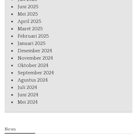
Juni 2025
Mei 2025
April 2025
Maret 2025
Februari 2025
Januari 2025
Desember 2024
November 2024
Oktober 2024
September 2024
Agustus 2024
Juli 2024
Juni 2024
Mei 2024
News