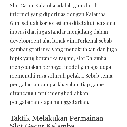
Slot Gacor Kalamba adalah gim slot di
internet yang diperluas dengan Kalamba
Gim, sebuah korporasi apa diketahui bersama
inovasi dan juga standar menjulang dalam
development alat lunak gim.Terkenal sebab
gambar grafisnya yang menakjubkan dan juga
topik yang beraneka ragam, slot Kalamba
menyediakan berbagai model gim apa dapat
memenuhi rasa seluruh pelaku. Sebab tema
pengalaman sampai khayalan, tiap game
dirancang untuk menghadiahkan
pengalaman siapa menggetarkan.
Taktik Melakukan Permainan
Slot Gacor Kalamba