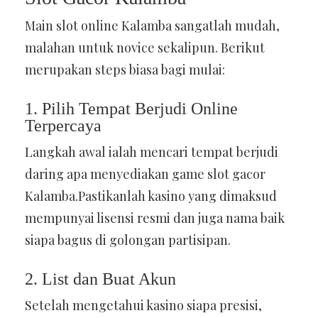
Main slot online Kalamba sangatlah mudah,
malahan untuk novice sekalipun. Berikut
merupakan steps biasa bagi mulai:
1. Pilih Tempat Berjudi Online
Terpercaya
Langkah awal ialah mencari tempat berjudi
daring apa menyediakan game slot gacor
Kalamba.Pastikanlah kasino yang dimaksud
mempunyai lisensi resmi dan juga nama baik
siapa bagus di golongan partisipan.
2. List dan Buat Akun
Setelah mengetahui kasino siapa presisi,