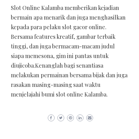
Slot Online Kalamba memberikan kejadian
bermain apa menarik dan juga menghasilkan
kepada para pelaku slot gacor online.
Bersama features kreatif, gambar terbaik
tinggi, dan juga bermacam-macam judul
siapa memesona, gim ini pantas untuk
diujicoba.Kenanglah bagi senantiasa
melakukan permainan bersama bijak dan juga
rasakan masing-masing saat waktu
menjelajahi bumi slot online Kalamba.