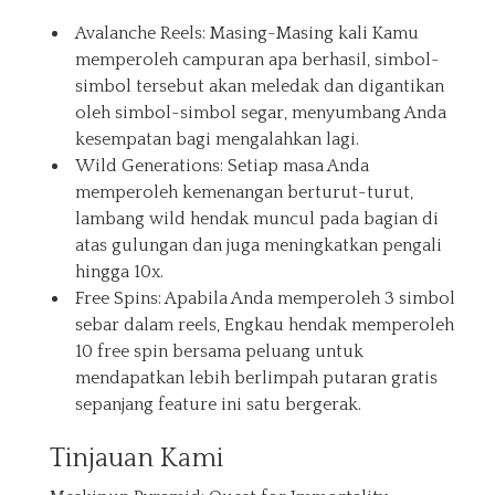
Avalanche Reels: Masing-Masing kali Kamu
memperoleh campuran apa berhasil, simbol-
simbol tersebut akan meledak dan digantikan
oleh simbol-simbol segar, menyumbang Anda
kesempatan bagi mengalahkan lagi.
Wild Generations: Setiap masa Anda
memperoleh kemenangan berturut-turut,
lambang wild hendak muncul pada bagian di
atas gulungan dan juga meningkatkan pengali
hingga 10x.
Free Spins: Apabila Anda memperoleh 3 simbol
sebar dalam reels, Engkau hendak memperoleh
10 free spin bersama peluang untuk
mendapatkan lebih berlimpah putaran gratis
sepanjang feature ini satu bergerak.
Tinjauan Kami