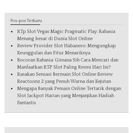
Pos-pos Terbaru
RTp Slot Vegas Magic Pragmatic Play: Rahasia
Menang besar di Dunia Slot Online
Review Provider Slot Habanero: Mengungkap
Keunggulan dan Fitur Menariknya
Bocoran Rahasia: Gimana Sih Cara Mencari dan
Manfaatkan RTP Slot Paling Resmi Hari Ini?
Rasakan Sensasi Bermain Slot Online Review
Reactoonz 2 yang Penuh Warna dan Kejutan
Mengapa Banyak Pemain Online Tertarik dengan
Slot Jackpot Harian yang Menjanjikan Hadiah
Fantastis