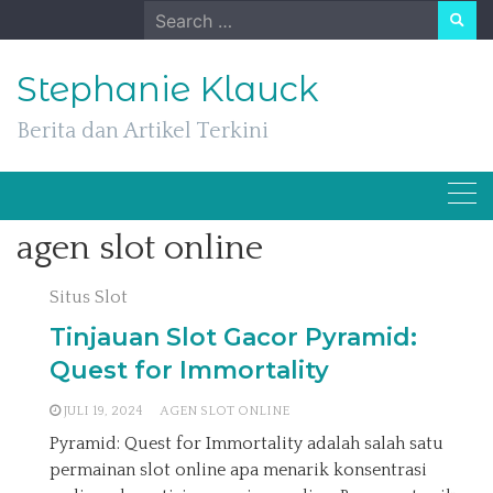
Skip
Search
to
for:
content
Stephanie Klauck
Berita dan Artikel Terkini
agen slot online
Situs Slot
Tinjauan Slot Gacor Pyramid:
Quest for Immortality
JULI 19, 2024
AGEN SLOT ONLINE
Pyramid: Quest for Immortality adalah salah satu
permainan slot online apa menarik konsentrasi