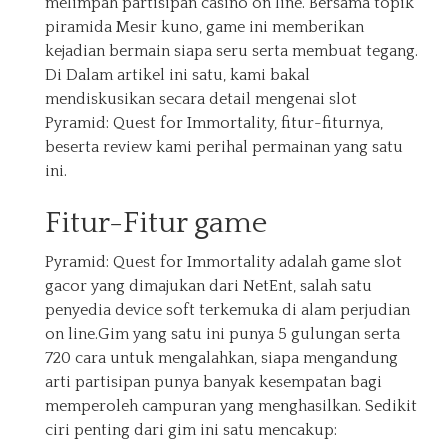
melimpah partisipan casino on line. Bersama topik
piramida Mesir kuno, game ini memberikan
kejadian bermain siapa seru serta membuat tegang.
Di Dalam artikel ini satu, kami bakal
mendiskusikan secara detail mengenai slot
Pyramid: Quest for Immortality, fitur-fiturnya,
beserta review kami perihal permainan yang satu
ini.
Fitur-Fitur game
Pyramid: Quest for Immortality adalah game slot
gacor yang dimajukan dari NetEnt, salah satu
penyedia device soft terkemuka di alam perjudian
on line.Gim yang satu ini punya 5 gulungan serta
720 cara untuk mengalahkan, siapa mengandung
arti partisipan punya banyak kesempatan bagi
memperoleh campuran yang menghasilkan. Sedikit
ciri penting dari gim ini satu mencakup: