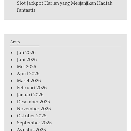
Slot Jackpot Harian yang Menjanjikan Hadiah
Fantastis
Arsip
Juli 2026
Juni 2026
Mei 2026
April 2026
Maret 2026
Februari 2026
Januari 2026
Desember 2025
November 2025
Oktober 2025
September 2025
Agustus 2025