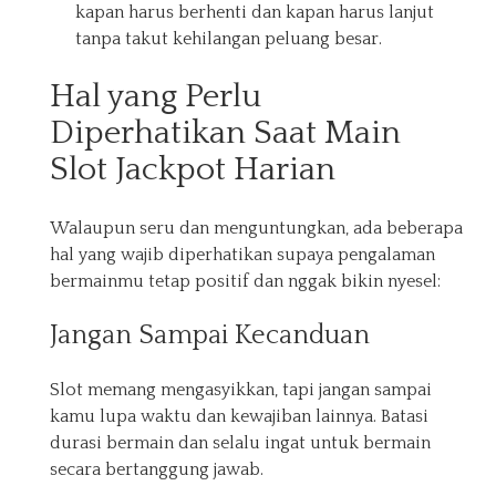
kapan harus berhenti dan kapan harus lanjut
tanpa takut kehilangan peluang besar.
Hal yang Perlu
Diperhatikan Saat Main
Slot Jackpot Harian
Walaupun seru dan menguntungkan, ada beberapa
hal yang wajib diperhatikan supaya pengalaman
bermainmu tetap positif dan nggak bikin nyesel:
Jangan Sampai Kecanduan
Slot memang mengasyikkan, tapi jangan sampai
kamu lupa waktu dan kewajiban lainnya. Batasi
durasi bermain dan selalu ingat untuk bermain
secara bertanggung jawab.