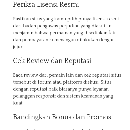
Periksa Lisensi Resmi
Pastikan situs yang kamu pilih punya lisensi resmi
dari badan pengawas perjudian yang diakui. Ini
menjamin bahwa permainan yang disediakan fair
dan pembayaran kemenangan dilakukan dengan
jujur.
Cek Review dan Reputasi
Baca review dari pemain lain dan cek reputasi situs
tersebut di forum atau platform diskusi. Situs
dengan reputasi baik biasanya punya layanan
pelanggan responsif dan sistem keamanan yang
kuat.
Bandingkan Bonus dan Promosi