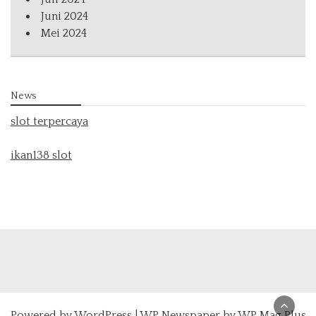
Juni 2024
Mei 2024
News
slot terpercaya
ikan138 slot
Powered by
WordPress
|
WP Newspaper by WP Mag Plus