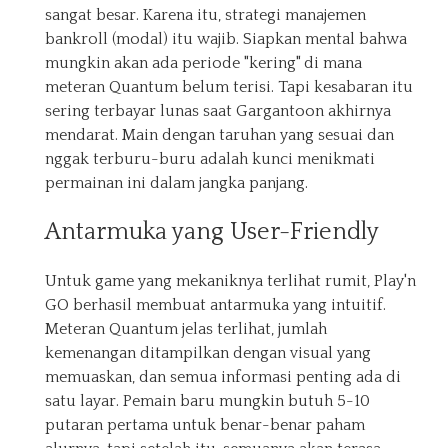
sangat besar. Karena itu, strategi manajemen
bankroll (modal) itu wajib. Siapkan mental bahwa
mungkin akan ada periode "kering" di mana
meteran Quantum belum terisi. Tapi kesabaran itu
sering terbayar lunas saat Gargantoon akhirnya
mendarat. Main dengan taruhan yang sesuai dan
nggak terburu-buru adalah kunci menikmati
permainan ini dalam jangka panjang.
Antarmuka yang User-Friendly
Untuk game yang mekaniknya terlihat rumit, Play'n
GO berhasil membuat antarmuka yang intuitif.
Meteran Quantum jelas terlihat, jumlah
kemenangan ditampilkan dengan visual yang
memuaskan, dan semua informasi penting ada di
satu layar. Pemain baru mungkin butuh 5-10
putaran pertama untuk benar-benar paham