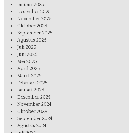
Januari 2026
Desember 2025
November 2025
Oktober 2025
September 2025
Agustus 2025
Juli 2025
Juni 2025
Mei 2025
April 2025
Maret 2025
Februari 2025
Januari 2025
Desember 2024
November 2024
Oktober 2024
September 2024
Agustus 2024
Juli 2024