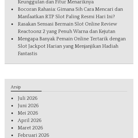
Keunggulan dan Fitur Menariknya
Bocoran Rahasia: Gimana Sih Cara Mencari dan
Manfaatkan RTP Slot Paling Resmi Hari Ini?
Rasakan Sensasi Bermain Slot Online Review
Reactoonz 2 yang Penuh Warna dan Kejutan
Mengapa Banyak Pemain Online Tertarik dengan
Slot Jackpot Harian yang Menjanjikan Hadiah
Fantastis
Arsip
Juli 2026
Juni 2026
Mei 2026
April 2026
Maret 2026
Februari 2026