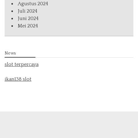
Agustus 2024
Juli 2024
Juni 2024
Mei 2024
News
slot terpercaya
ikan138 slot