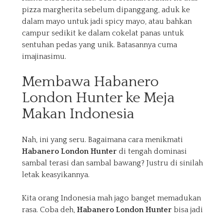
pizza margherita sebelum dipanggang, aduk ke
dalam mayo untuk jadi spicy mayo, atau bahkan
campur sedikit ke dalam cokelat panas untuk
sentuhan pedas yang unik. Batasannya cuma
imajinasimu.
Membawa Habanero
London Hunter ke Meja
Makan Indonesia
Nah, ini yang seru. Bagaimana cara menikmati
Habanero London Hunter
di tengah dominasi
sambal terasi dan sambal bawang? Justru di sinilah
letak keasyikannya.
Kita orang Indonesia mah jago banget memadukan
rasa. Coba deh,
Habanero London Hunter
bisa jadi