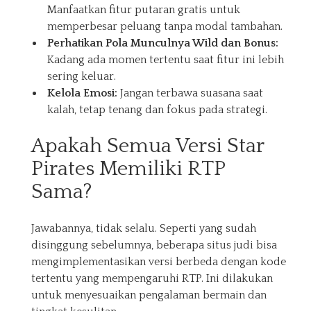
Manfaatkan fitur putaran gratis untuk
memperbesar peluang tanpa modal tambahan.
Perhatikan Pola Munculnya Wild dan Bonus:
Kadang ada momen tertentu saat fitur ini lebih
sering keluar.
Kelola Emosi:
Jangan terbawa suasana saat
kalah, tetap tenang dan fokus pada strategi.
Apakah Semua Versi Star
Pirates Memiliki RTP
Sama?
Jawabannya, tidak selalu. Seperti yang sudah
disinggung sebelumnya, beberapa situs judi bisa
mengimplementasikan versi berbeda dengan kode
tertentu yang mempengaruhi RTP. Ini dilakukan
untuk menyesuaikan pengalaman bermain dan