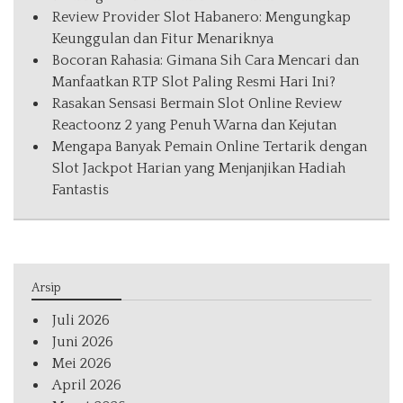
Review Provider Slot Habanero: Mengungkap
Keunggulan dan Fitur Menariknya
Bocoran Rahasia: Gimana Sih Cara Mencari dan
Manfaatkan RTP Slot Paling Resmi Hari Ini?
Rasakan Sensasi Bermain Slot Online Review
Reactoonz 2 yang Penuh Warna dan Kejutan
Mengapa Banyak Pemain Online Tertarik dengan
Slot Jackpot Harian yang Menjanjikan Hadiah
Fantastis
Arsip
Juli 2026
Juni 2026
Mei 2026
April 2026