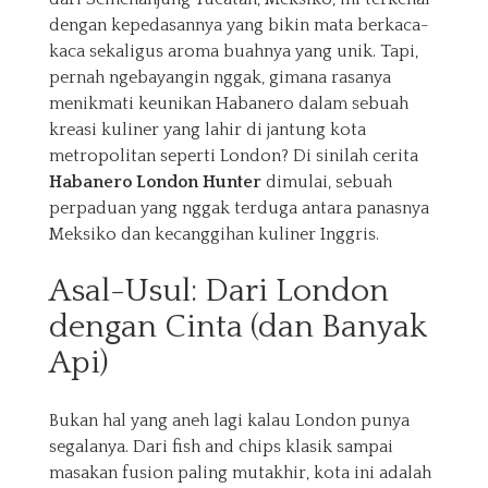
dengan kepedasannya yang bikin mata berkaca-
kaca sekaligus aroma buahnya yang unik. Tapi,
pernah ngebayangin nggak, gimana rasanya
menikmati keunikan Habanero dalam sebuah
kreasi kuliner yang lahir di jantung kota
metropolitan seperti London? Di sinilah cerita
Habanero London Hunter
dimulai, sebuah
perpaduan yang nggak terduga antara panasnya
Meksiko dan kecanggihan kuliner Inggris.
Asal-Usul: Dari London
dengan Cinta (dan Banyak
Api)
Bukan hal yang aneh lagi kalau London punya
segalanya. Dari fish and chips klasik sampai
masakan fusion paling mutakhir, kota ini adalah