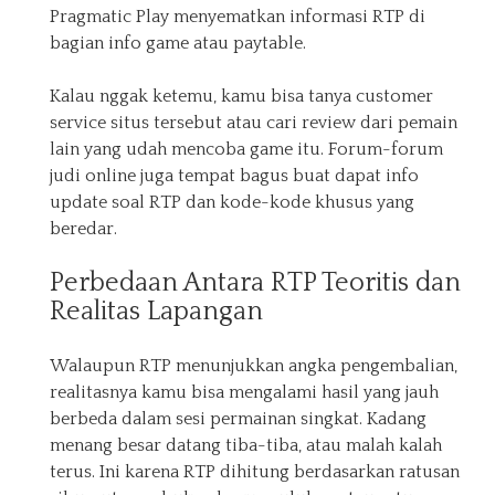
Pragmatic Play menyematkan informasi RTP di
bagian info game atau paytable.
Kalau nggak ketemu, kamu bisa tanya customer
service situs tersebut atau cari review dari pemain
lain yang udah mencoba game itu. Forum-forum
judi online juga tempat bagus buat dapat info
update soal RTP dan kode-kode khusus yang
beredar.
Perbedaan Antara RTP Teoritis dan
Realitas Lapangan
Walaupun RTP menunjukkan angka pengembalian,
realitasnya kamu bisa mengalami hasil yang jauh
berbeda dalam sesi permainan singkat. Kadang
menang besar datang tiba-tiba, atau malah kalah
terus. Ini karena RTP dihitung berdasarkan ratusan