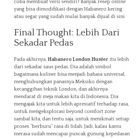
coba membuat versi sendiri? Banyak resep online
yang bisa dimodifikasi dengan Habanero kering
atau segar yang sudah mulai banyak dijual di sini.
Final Thought: Lebih Dari
Sekadar Pedas
Pada akhirnya,
Habanero London Hunter
itu lebih
dari sekadar saus pedas. Dia adalah simbol
bagaimana kuliner bisa menjadi bahasa universal,
menghubungkan panasnya Meksiko dengan
kecanggihan teknik London, dan akhirnya
mendarat di meja makan kita di Indonesia. Dia
mengajak kita untuk lebih apresiatif terhadap rasa,
untuk mengeksplorasi beyond comfort zone
sambal kita, dan tentu saja, untuk menikmati setiap
proses “berburu” rasa di lidah. Jadi, kalau kamu
merasa sudah mencapai puncak gunung kepedasan