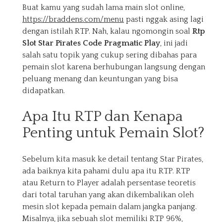
Buat kamu yang sudah lama main slot online,
https://braddens.com/menu
pasti nggak asing lagi
dengan istilah RTP. Nah, kalau ngomongin soal
Rtp
Slot Star Pirates Code Pragmatic Play
, ini jadi
salah satu topik yang cukup sering dibahas para
pemain slot karena berhubungan langsung dengan
peluang menang dan keuntungan yang bisa
didapatkan.
Apa Itu RTP dan Kenapa
Penting untuk Pemain Slot?
Sebelum kita masuk ke detail tentang Star Pirates,
ada baiknya kita pahami dulu apa itu RTP. RTP
atau Return to Player adalah persentase teoretis
dari total taruhan yang akan dikembalikan oleh
mesin slot kepada pemain dalam jangka panjang.
Misalnya, jika sebuah slot memiliki RTP 96%,