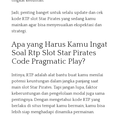
tingkat kesulitan.
Jadi, penting banget untuk selalu update dan cek
kode RTP slot Star Pirates yang sedang kamu
mainkan agar bisa menyesuaikan ekspektasi dan
strategi.
Apa yang Harus Kamu Ingat
Soal Rtp Slot Star Pirates
Code Pragmatic Play?
Intinya, RTP adalah alat bantu buat kamu menilai
potensi keuntungan dalam jangka panjang saat
main slot Star Pirates. Tapi jangan lupa, faktor
keberuntungan dan pengelolaan modal juga sama
pentingnya. Dengan mengetahui kode RTP yang
berlaku di situs tempat kamu bermain, kamu bisa
lebih siap menghadapi dinamika permainan.