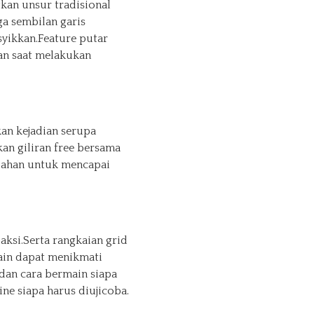
gkan unsur tradisional
ga sembilan garis
yikkan.Feature putar
an saat melakukan
an kejadian serupa
an giliran free bersama
ahan untuk mencapai
aksi.Serta rangkaian grid
main dapat menikmati
dan cara bermain siapa
ine siapa harus diujicoba.