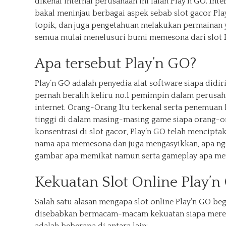
dikenal internal perusahaan ini ialah Play’n GO. Inter
bakal meninjau berbagai aspek sebab slot gacor Play
topik, dan juga pengetahuan melakukan permainan ya
semua mulai menelusuri bumi memesona dari slot P
Apa tersebut Play’n GO?
Play’n GO adalah penyedia alat software siapa didir
pernah beralih keliru no.1 pemimpin dalam perusah
internet. Orang-Orang Itu terkenal serta penemuan 
tinggi di dalam masing-masing game siapa orang-ora
konsentrasi di slot gacor, Play’n GO telah menci
nama apa memesona dan juga mengasyikkan, apa n
gambar apa memikat namun serta gameplay apa men
Kekuatan Slot Online Play’n
Salah satu alasan mengapa slot online Play’n GO be
disebabkan bermacam-macam kekuatan siapa merek