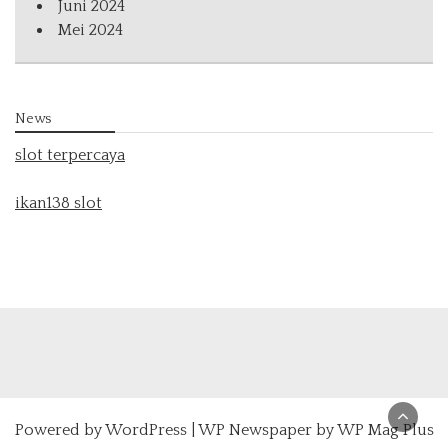
Juni 2024
Mei 2024
News
slot terpercaya
ikan138 slot
Powered by
WordPress
|
WP Newspaper by WP Mag Plus