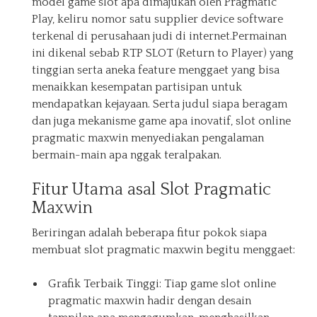
model game slot apa dimajukan oleh Pragmatic
Play, keliru nomor satu supplier device software
terkenal di perusahaan judi di internet.Permainan
ini dikenal sebab RTP SLOT (Return to Player) yang
tinggian serta aneka feature menggaet yang bisa
menaikkan kesempatan partisipan untuk
mendapatkan kejayaan. Serta judul siapa beragam
dan juga mekanisme game apa inovatif, slot online
pragmatic maxwin menyediakan pengalaman
bermain-main apa nggak teralpakan.
Fitur Utama asal Slot Pragmatic
Maxwin
Beriringan adalah beberapa fitur pokok siapa
membuat slot pragmatic maxwin begitu menggaet:
Grafik Terbaik Tinggi: Tiap game slot online
pragmatic maxwin hadir dengan desain