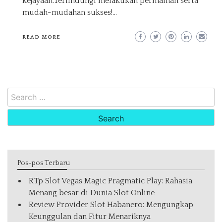
kejayaan.Terlindungi melakukan permainan serta
mudah-mudahan sukses!…
READ MORE
Search
for:
Pos-pos Terbaru
RTp Slot Vegas Magic Pragmatic Play: Rahasia
Menang besar di Dunia Slot Online
Review Provider Slot Habanero: Mengungkap
Keunggulan dan Fitur Menariknya