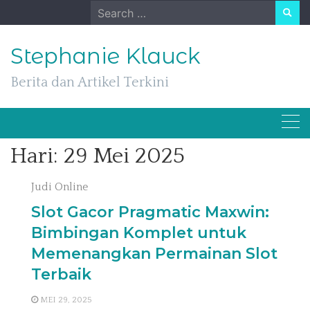
Skip
Search
to
for:
content
Stephanie Klauck
Berita dan Artikel Terkini
Hari:
29 Mei 2025
Judi Online
Slot Gacor Pragmatic Maxwin:
Bimbingan Komplet untuk
Memenangkan Permainan Slot
Terbaik
MEI 29, 2025