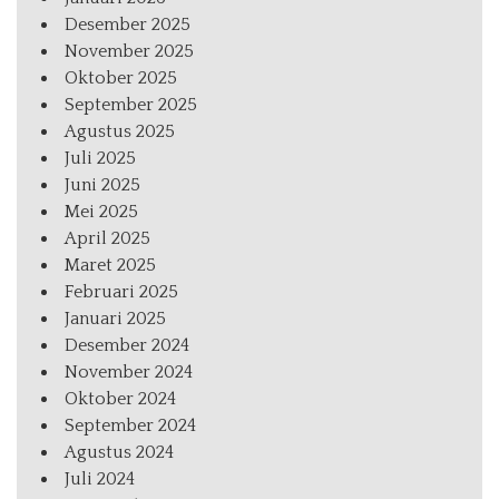
Desember 2025
November 2025
Oktober 2025
September 2025
Agustus 2025
Juli 2025
Juni 2025
Mei 2025
April 2025
Maret 2025
Februari 2025
Januari 2025
Desember 2024
November 2024
Oktober 2024
September 2024
Agustus 2024
Juli 2024