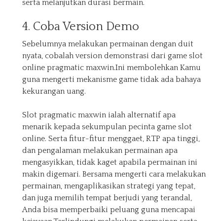
serta melanjutkan durasi bermain.
4. Coba Version Demo
Sebelumnya melakukan permainan dengan duit
nyata, cobalah version demonstrasi dari game slot
online pragmatic maxwin.Ini membolehkan Kamu
guna mengerti mekanisme game tidak ada bahaya
kekurangan uang.
Slot pragmatic maxwin ialah alternatif apa
menarik kepada sekumpulan pecinta game slot
online. Serta fitur-fitur menggaet, RTP apa tinggi,
dan pengalaman melakukan permainan apa
mengasyikkan, tidak kaget apabila permainan ini
makin digemari. Bersama mengerti cara melakukan
permainan, mengaplikasikan strategi yang tepat,
dan juga memilih tempat berjudi yang terandal,
Anda bisa memperbaiki peluang guna mencapai