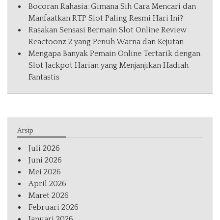
Bocoran Rahasia: Gimana Sih Cara Mencari dan
Manfaatkan RTP Slot Paling Resmi Hari Ini?
Rasakan Sensasi Bermain Slot Online Review
Reactoonz 2 yang Penuh Warna dan Kejutan
Mengapa Banyak Pemain Online Tertarik dengan
Slot Jackpot Harian yang Menjanjikan Hadiah
Fantastis
Arsip
Juli 2026
Juni 2026
Mei 2026
April 2026
Maret 2026
Februari 2026
Januari 2026