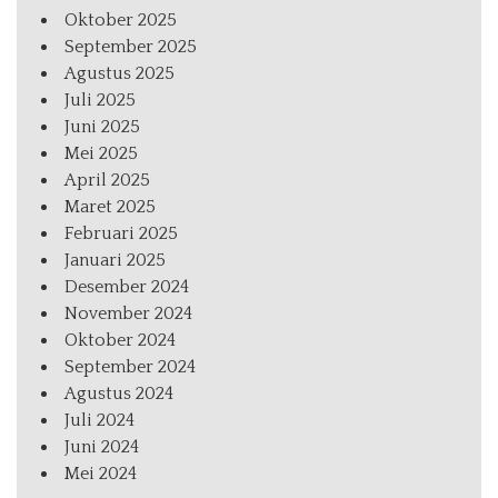
Oktober 2025
September 2025
Agustus 2025
Juli 2025
Juni 2025
Mei 2025
April 2025
Maret 2025
Februari 2025
Januari 2025
Desember 2024
November 2024
Oktober 2024
September 2024
Agustus 2024
Juli 2024
Juni 2024
Mei 2024