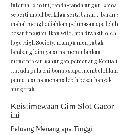
Internal gim ini, tanda-tanda unggul sama
seperti mobil berkilau serta barang-barang
mahal menghadiahkan pelunasan apa lebih
besar tinggian. Ikon wild, apa diwakili oleh
logo High Society, mampu mengubah
lambang lainnya guna memudahkan
menciptakan gabungan pemenang.Kecuali
itu, ada pula ciri bonus siapa membolehkan
pemain guna menang lebih besar banyak
anugerah.
Keistimewaan Gim Slot Gacor
ini
Peluang Menang apa Tinggi