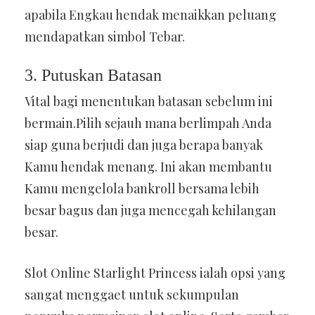
apabila Engkau hendak menaikkan peluang
mendapatkan simbol Tebar.
3. Putuskan Batasan
Vital bagi menentukan batasan sebelum ini
bermain.Pilih sejauh mana berlimpah Anda
siap guna berjudi dan juga berapa banyak
Kamu hendak menang. Ini akan membantu
Kamu mengelola bankroll bersama lebih
besar bagus dan juga mencegah kehilangan
besar.
Slot Online Starlight Princess ialah opsi yang
sangat menggaet untuk sekumpulan