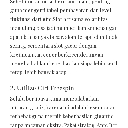
Sebelumnya mulai bermain-main, penting
guna mengerti tabel pembayaran dan level
fluktuasi dari gim.Slot bersama volatilitas
menjulang bisa jadi memberikan kemenangan
apa lebih banyak besar, akan tetapi lebih tidak
sering, sementara slot gacor dengan
keguncangan ceper berkecenderungan
menghadiahkan keberhasilan siapa lebih kecil
tetapi lebih banyak acap.
2. Utilize Ciri Freespin
Selalu berupaya guna mengakibatkan
putaran gratis, karena ini adalah kesempatan
terhebat guna meraih keberhasilan gigantic
tanpa ancaman ekstra. Pakai strategi Ante Bet