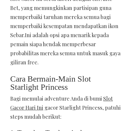
Bet, yang memungkinkan partisipan guna
memperbaiki taruhan mereka semua bagi
memperbaiki kesempatan mendapatkan ikon
Sebar.Ini adalah opsi apa menarik kepada
pemain siapa hendak memperbesar
probabilitas mereka semua untuk masuk gaya
giliran free.
Cara Bermain-Main Slot
Starlight Princess
Bagi memulai adventure Anda di bumi
Slot
Gacor Hari Ini
gacor Starlight Princess, patuhi
steps mudah berikut: