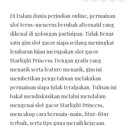
Di Dalam dunia perjudian online, permainan
slot terus-menerus berubah alternatif yang
dikenal di golongan partisipan. Tidak Benar
satu gim slot gacor siapa sedang meningkat
lembaran hijau merupakan slot gacor
Starlight Princess. Dengan grafis yang
menarik serta feature menarik, gim ini
memberikan pengetahuan melakukan
permainan siapa tidak teralpakan. Tulisan ini
bakal mendiskusikan melalui mendalam
mengenai slot gacor Starlight Princess,
mencakup cara bermain-main, fitur-fitur
terbaik, serta tips guna meraih kejayaan.