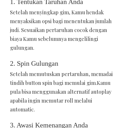
1. Tentukan Taruhan Anda
Setelah menyingkap gim, Kamu hendak
menyaksikan opsi bagi menentukan jumlah
judi. Sesuaikan pertaruhan cocok dengan
biaya Kamu sebelumnya mengelilingi
gulungan.
2. Spin Gulungan
Setelah memutuskan pertaruhan, memadai
tindih button spin bagi memulai gim.Kamu
pula bisa menggunakan alternatif autoplay
apabila ingin memutar roll melalui
automatic.
3. Awasi Kemenangan Anda