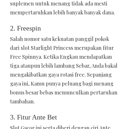
suplemen untuk menang tidak ada mesti
mempertaruhkan lebih banyak banyak dana.
2. Freespin
Salah nomor satu kekuatan panggil pokok
dari slot Starlight Princess merupakan fitur
Free Spinnya. Ketika Engkau mendapatkan
tiga ataupun lebih lambang Sebar, Anda bakal
mengakibatkan gaya rotasi free. Sepanjang
gaya ini, Kamu punya peluang bagi menang
bonus besar bebas memunculkan pertaruhan
tambahan.
3. Fitur Ante Bet
Slot Gacor ini serta diberi dengan ciri Ante