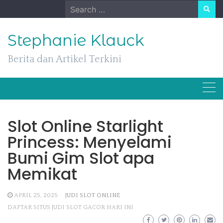
Skip
Search
to
for:
content
Stephanie Klauck
Berita dan Artikel Terkini
Slot Online Starlight
Princess: Menyelami
Bumi Gim Slot apa
Memikat
APRIL 25, 2025
JUDI SLOT ONLINE
DAFTAR SITUS JUDI SLOT GACOR HARI INI