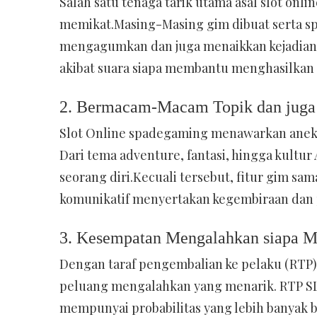
Salah satu tenaga tarik utama asal slot on
memikat.Masing-Masing gim dibuat serta spe
mengagumkan dan juga menaikkan kejadian
akibat suara siapa membantu menghasilkan s
2. Bermacam-Macam Topik dan juga
Slot Online spadegaming menawarkan aneka 
Dari tema adventure, fantasi, hingga kultur
seorang diri.Kecuali tersebut, fitur gim sam
komunikatif menyertakan kegembiraan dan p
3. Kesempatan Mengalahkan siapa M
Dengan taraf pengembalian ke pelaku (RTP)
peluang mengalahkan yang menarik. RTP SL
mempunyai probabilitas yang lebih banyak 