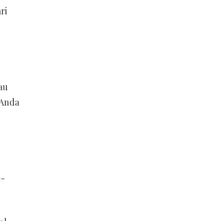
ri
au
 Anda
n-