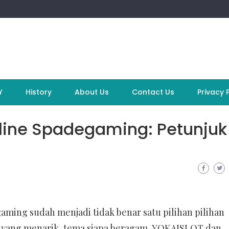
Y
History
About Us
Contact Us
Privacy 
nline Spadegaming: Petunjuk
aming sudah menjadi tidak benar satu pilihan pilihan
 yang menarik, tema siapa beragam,
YOKAISLOT
dan