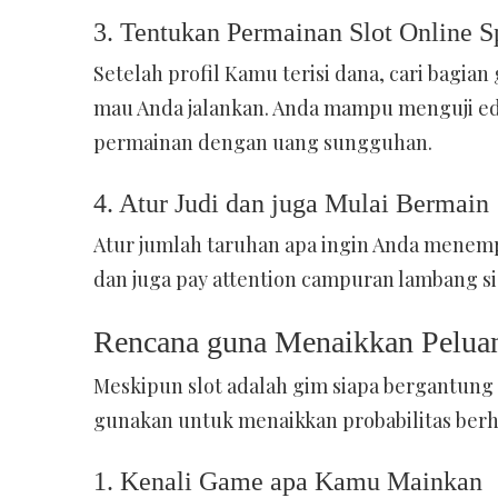
3. Tentukan Permainan Slot Online 
Setelah profil Kamu terisi dana, cari bagia
mau Anda jalankan. Anda mampu menguji ed
permainan dengan uang sungguhan.
4. Atur Judi dan juga Mulai Bermain
Atur jumlah taruhan apa ingin Anda menempa
dan juga pay attention campuran lambang sia
Rencana guna Menaikkan Pelu
Meskipun slot adalah gim siapa bergantung
gunakan untuk menaikkan probabilitas berha
1. Kenali Game apa Kamu Mainkan