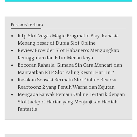
Pos-pos Terbaru
RTp Slot Vegas Magic Pragmatic Play: Rahasia
Menang besar di Dunia Slot Online
Review Provider Slot Habanero: Mengungkap
Keunggulan dan Fitur Menariknya
Bocoran Rahasia: Gimana Sih Cara Mencari dan
Manfaatkan RTP Slot Paling Resmi Hari Ini?
Rasakan Sensasi Bermain Slot Online Review
Reactoonz 2 yang Penuh Warna dan Kejutan
Mengapa Banyak Pemain Online Tertarik dengan
Slot Jackpot Harian yang Menjanjikan Hadiah
Fantastis