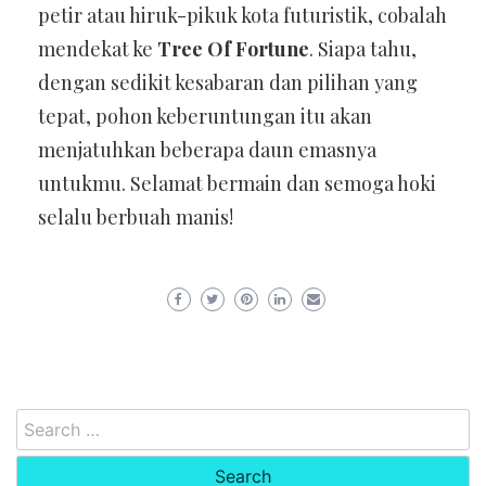
petir atau hiruk-pikuk kota futuristik, cobalah
mendekat ke
Tree Of Fortune
. Siapa tahu,
dengan sedikit kesabaran dan pilihan yang
tepat, pohon keberuntungan itu akan
menjatuhkan beberapa daun emasnya
untukmu. Selamat bermain dan semoga hoki
selalu berbuah manis!
Search
for: