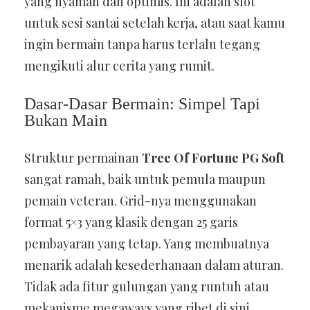
yang nyaman dan optimis. Ini adalah slot
untuk sesi santai setelah kerja, atau saat kamu
ingin bermain tanpa harus terlalu tegang
mengikuti alur cerita yang rumit.
Dasar-Dasar Bermain: Simpel Tapi
Bukan Main
Struktur permainan
Tree Of Fortune PG Soft
sangat ramah, baik untuk pemula maupun
pemain veteran. Grid-nya menggunakan
format 5×3 yang klasik dengan 25 garis
pembayaran yang tetap. Yang membuatnya
menarik adalah kesederhanaan dalam aturan.
Tidak ada fitur gulungan yang runtuh atau
mekanisme megaways yang ribet di sini.