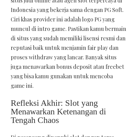
situs judi online atau agen slot terpercaya di
Indonesia yang bekerja sama dengan PG Soft.
Ciri khas provider ini adalah logo PG yang
muncul di intro game. Pastikan kamu bermain
di situs yang sudah memiliki lisensi resmi dan
reputasi baik untuk menjamin fair play dan
proses withdraw yang lancar. Banyak situs
juga menawarkan bonus deposit atau freebet
yang bisa kamu gunakan untuk mencoba
game ini.
Refleksi Akhir: Slot yang
Menawarkan Ketenangan di
Tengah Chaos