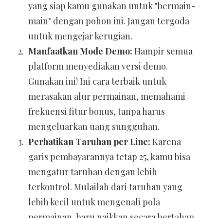
yang siap kamu gunakan untuk "bermain-
main" dengan pohon ini. Jangan tergoda
untuk mengejar kerugian.
Manfaatkan Mode Demo:
Hampir semua
platform menyediakan versi demo.
Gunakan ini! Ini cara terbaik untuk
merasakan alur permainan, memahami
frekuensi fitur bonus, tanpa harus
mengeluarkan uang sungguhan.
Perhatikan Taruhan per Line:
Karena
garis pembayarannya tetap 25, kamu bisa
mengatur taruhan dengan lebih
terkontrol. Mulailah dari taruhan yang
lebih kecil untuk mengenali pola
permainan, baru naikkan secara bertahap