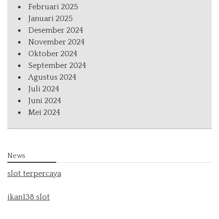
Februari 2025
Januari 2025
Desember 2024
November 2024
Oktober 2024
September 2024
Agustus 2024
Juli 2024
Juni 2024
Mei 2024
News
slot terpercaya
ikan138 slot